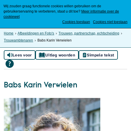
Wij zouden graag functionele cookies willen gebruiken om de
gebruikerservaring te verbeteren, staat u dit toe?
Meer informatie over de
cookiewet
Mijn Meierijstad
Cookies toestaan
Cookies niet toestaan
Home
Afbeeldingen en Foto's
Trouwen, partnerschap, echtscheiding
Trouwambtenaren
Babs Karin Verwielen
Lees voor
Uitleg woorden
Simpele tekst
Babs Karin Verwielen