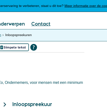
Mijn Meierijstad
rservaring te verbeteren, staat u dit toe?
Meer informatie over de co
nderwerpen
Contact
n
Inloopspreekuren
Simpele tekst
Zo, Ondernemers, voor mensen met een minimum
Inloopspreekuur