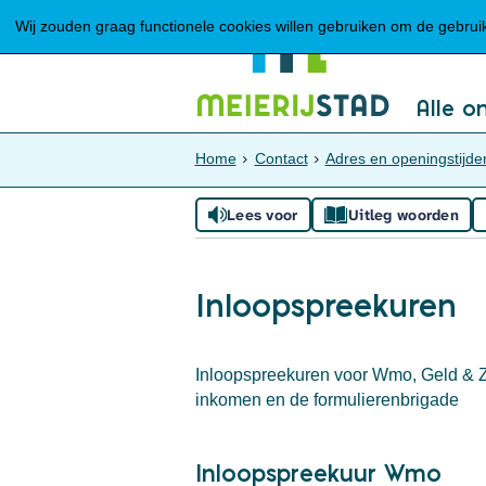
Wij zouden graag functionele cookies willen gebruiken om de gebruike
Alle o
Home
Contact
Adres en openingstijde
Lees voor
Uitleg woorden
Inloopspreekuren
Inloopspreekuren voor Wmo, Geld & 
inkomen en de formulierenbrigade
Inloopspreekuur Wmo