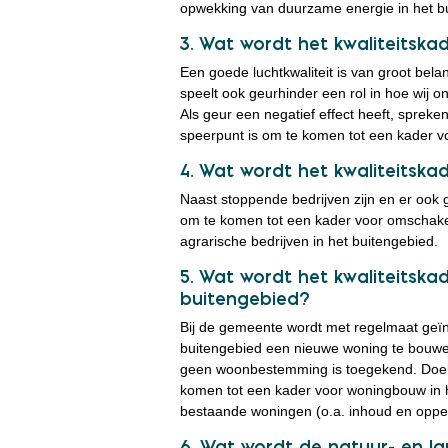
opwekking van duurzame energie in het b
3. Wat wordt het kwaliteitskad
Een goede luchtkwaliteit is van groot bel
speelt ook geurhinder een rol in hoe wij 
Als geur een negatief effect heeft, spreke
speerpunt is om te komen tot een kader voo
4. Wat wordt het kwaliteitska
Naast stoppende bedrijven zijn en er ook g
om te komen tot een kader voor omschakeli
agrarische bedrijven in het buitengebied.
5. Wat wordt het kwaliteitska
buitengebied?
Bij de gemeente wordt met regelmaat geï
buitengebied een nieuwe woning te bouwe
geen woonbestemming is toegekend. Doel 
komen tot een kader voor woningbouw in h
bestaande woningen (o.a. inhoud en oppe
6. Wat wordt de natuur- en la