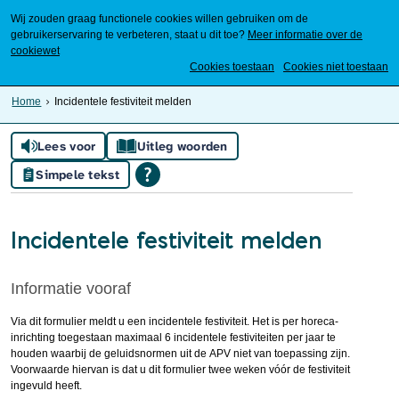
Wij zouden graag functionele cookies willen gebruiken om de
gebruikerservaring te verbeteren, staat u dit toe?
Meer informatie over de
cookiewet
Mijn Meierijstad
Cookies toestaan
Cookies niet toestaan
Home
Incidentele festiviteit melden
Lees voor
Uitleg woorden
Simpele tekst
Incidentele festiviteit melden
Informatie vooraf
Via dit formulier meldt u een incidentele festiviteit. Het is per horeca-
inrichting toegestaan maximaal 6 incidentele festiviteiten per jaar te
houden waarbij de geluidsnormen uit de APV niet van toepassing zijn.
Voorwaarde hiervan is dat u dit formulier twee weken vóór de festiviteit
ingevuld heeft.