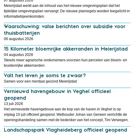
07 augustus 2026
Meierijstad werkt aan de inhoud van het nieuwe omgevingsplan dat het
tijdelijke omgevingsplan vervangt. De nieuwe planregels worden toegelicht in
informatiebijeenkomsten.
Waarschuwing: valse berichten over subsidie voor
thuisbatterijen
06 augustus 2026
15 Kilometer bloemrijke akkerranden in Meierijstad
04 augustus 2026
Steeds meer agrarische ondernemers voorzien hun percelen van bloem- en
kruidenrijke akkerranden.
Valt het leven je soms te zwaar?
Samen voor een mentaal gezond Meierijstad
Vernieuwd havengebouw in Veghel officieel
geopend
13 juli 2026
Het vernieuwde havengebouw aan de kop van de haven in Veghel is op
vrijdag 10 juli officieel geopend. Wethouder Johan van Gerwen verrichtte de
openingshandeling samen met de bedenker van het concept, Tim Verwegen.
Landschapspark Vlagheideberg officieel geopend