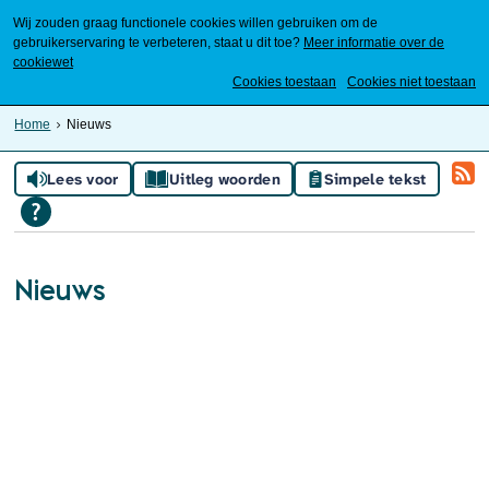
Wij zouden graag functionele cookies willen gebruiken om de
gebruikerservaring te verbeteren, staat u dit toe?
Meer informatie over de
cookiewet
Mijn Meierijstad
Cookies toestaan
Cookies niet toestaan
Home
Nieuws
Lees voor
Uitleg woorden
Simpele tekst
Nieuws