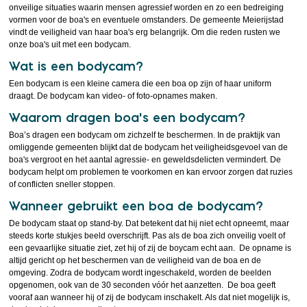
onveilige situaties waarin mensen agressief worden en zo een bedreiging
vormen voor de boa's en eventuele omstanders. De gemeente Meierijstad
vindt de veiligheid van haar boa's erg belangrijk. Om die reden rusten we
onze boa's uit met een bodycam.
Wat is een bodycam?
Een bodycam is een kleine camera die een boa op zijn of haar uniform
draagt. De bodycam kan video- of foto-opnames maken.
Waarom dragen boa’s een bodycam?
Boa’s dragen een bodycam om zichzelf te beschermen. In de praktijk van
omliggende gemeenten blijkt dat de bodycam het veiligheidsgevoel van de
boa's vergroot en het aantal agressie- en geweldsdelicten vermindert. De
bodycam helpt om problemen te voorkomen en kan ervoor zorgen dat ruzies
of conflicten sneller stoppen.
Wanneer gebruikt een boa de bodycam?
De bodycam staat op stand-by. Dat betekent dat hij niet echt opneemt, maar
steeds korte stukjes beeld overschrijft. Pas als de boa zich onveilig voelt of
een gevaarlijke situatie ziet, zet hij of zij de boycam echt aan. De opname is
altijd gericht op het beschermen van de veiligheid van de boa en de
omgeving. Zodra de bodycam wordt ingeschakeld, worden de beelden
opgenomen, ook van de 30 seconden vóór het aanzetten. De boa geeft
vooraf aan wanneer hij of zij de bodycam inschakelt. Als dat niet mogelijk is,