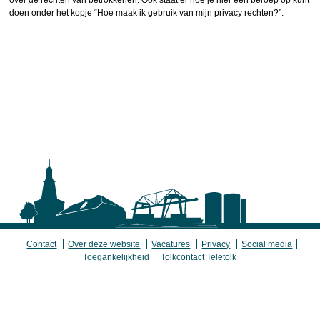
over de rechten van betrokkenen. Ook staat er hoe je hier een beroep op kunt
doen onder het kopje “Hoe maak ik gebruik van mijn privacy rechten?”.
Contact
Over deze website
Vacatures
Privacy
Social media
Toegankelijkheid
Tolkcontact Teletolk