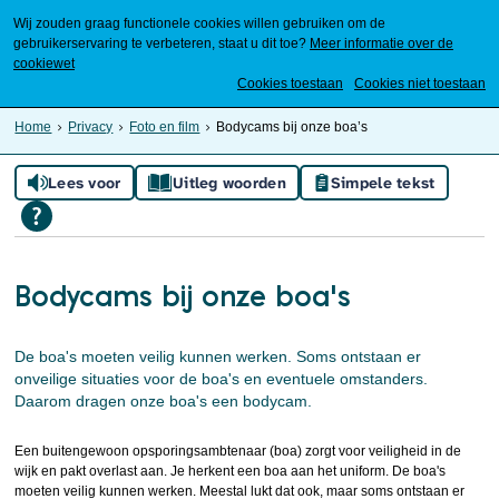
Wij zouden graag functionele cookies willen gebruiken om de
gebruikerservaring te verbeteren, staat u dit toe?
Meer informatie over de
cookiewet
Mijn Meierijstad
Cookies toestaan
Cookies niet toestaan
Home
Privacy
Foto en film
Bodycams bij onze boa’s
Lees voor
Uitleg woorden
Simpele tekst
Bodycams bij onze boa’s
De boa's moeten veilig kunnen werken. Soms ontstaan er
onveilige situaties voor de boa's en eventuele omstanders.
Daarom dragen onze boa's een bodycam.
Een buitengewoon opsporingsambtenaar (boa) zorgt voor veiligheid in de
wijk en pakt overlast aan. Je herkent een boa aan het uniform. De boa's
moeten veilig kunnen werken. Meestal lukt dat ook, maar soms ontstaan er