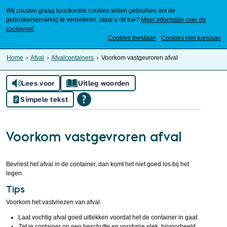
Wij zouden graag functionele cookies willen gebruiken om de
gebruikerservaring te verbeteren, staat u dit toe?
Meer informatie over de
cookiewet
Mijn Meierijstad
Cookies toestaan
Cookies niet toestaan
Home
Afval
Afvalcontainers
Voorkom vastgevroren afval
Lees voor
Uitleg woorden
Simpele tekst
Voorkom vastgevroren afval
Bevriest het afval in de container, dan komt het niet goed los bij het
legen.
Tips
Voorkom het vastvriezen van afval:
Laat vochtig afval goed uitlekken voordat het de container in gaat.
Zet je container op een beschutte en vorstvrije plek, bijvoorbeeld