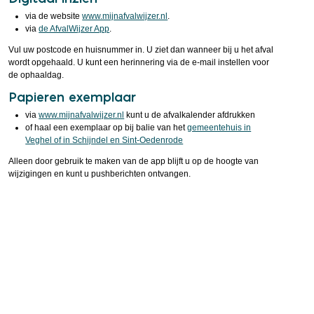
via de website
www.mijnafvalwijzer.nl
.
via
de AfvalWijzer App
.
Vul uw postcode en huisnummer in. U ziet dan wanneer bij u het afval
wordt opgehaald. U kunt een herinnering via de e-mail instellen voor
de ophaaldag.
Papieren exemplaar
via
www.mijnafvalwijzer.nl
kunt u de afvalkalender afdrukken
of haal een exemplaar op bij balie van het
gemeentehuis in
Veghel of in Schijndel en Sint-Oedenrode
Alleen door gebruik te maken van de app blijft u op de hoogte van
wijzigingen en kunt u pushberichten ontvangen.