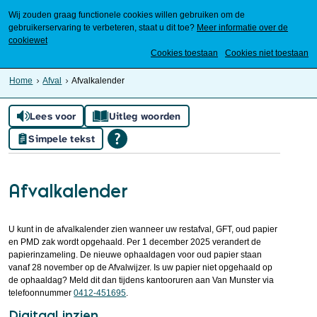
Wij zouden graag functionele cookies willen gebruiken om de
gebruikerservaring te verbeteren, staat u dit toe?
Meer informatie over de
cookiewet
Mijn Meierijstad
Cookies toestaan
Cookies niet toestaan
Home
Afval
Afvalkalender
Lees voor
Uitleg woorden
Simpele tekst
Afvalkalender
U kunt in de afvalkalender zien wanneer uw restafval, GFT, oud papier
en PMD zak wordt opgehaald. Per 1 december 2025 verandert de
papierinzameling. De nieuwe ophaaldagen voor oud papier staan
vanaf 28 november op de Afvalwijzer. Is uw papier niet opgehaald op
de ophaaldag? Meld dit dan tijdens kantooruren aan Van Munster via
telefoonnummer
0412-451695
.
Digitaal inzien