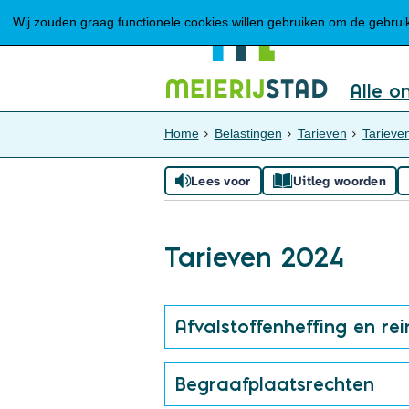
Wij zouden graag functionele cookies willen gebruiken om de gebruike
Alle o
Home
Belastingen
Tarieven
Tarieve
Lees voor
Uitleg woorden
Tarieven 2024
Afvalstoffenheffing en rei
Begraafplaatsrechten