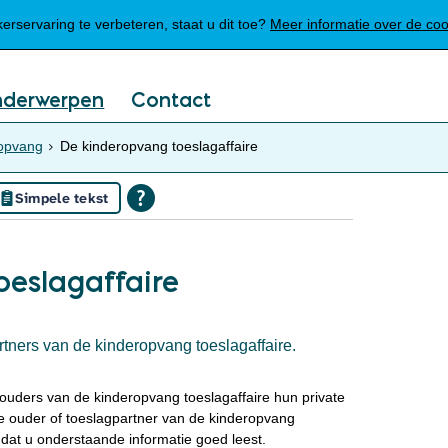
Mijn Meierijstad
rservaring te verbeteren, staat u dit toe?
Meer informatie over de co
nderwerpen
Contact
opvang
De kinderopvang toeslagaffaire
Simpele tekst
eslagaffaire
tners van de kinderopvang toeslagaffaire.
uders van de kinderopvang toeslagaffaire hun private
 ouder of toeslagpartner van de kinderopvang
k dat u onderstaande informatie goed leest.