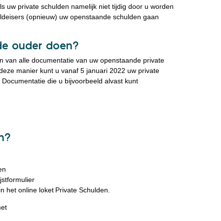
ls uw private schulden namelijk niet tijdig door u worden
uldeisers (opnieuw) uw openstaande schulden gaan
rde ouder doen?
n van alle documentatie van uw openstaande private
 deze manier kunt u vanaf 5 januari 2022 uw private
. Documentatie die u bijvoorbeeld alvast kunt
en?
en
jstformulier
n het online loket Private Schulden.
et