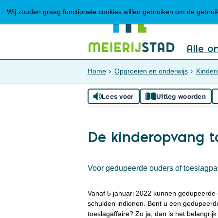
Wij zouden graag functionele cookies willen gebruiken om de gebruike
Alle o
Home
Opgroeien en onderwijs
Kinder
Lees voor
Uitleg woorden
De kinderopvang to
Voor gedupeerde ouders of toeslagpar
Vanaf 5 januari 2022 kunnen gedupeerde o
schulden indienen. Bent u een gedupeerde
toeslagaffaire? Zo ja, dan is het belangrij