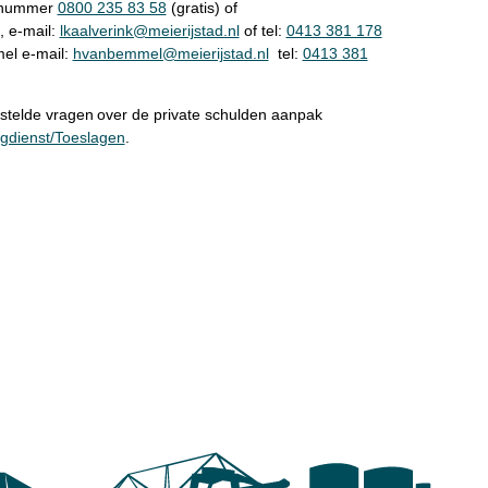
onnummer
0800 235 83 58
(gratis) of
, e-mail:
lkaalverink@meierijstad.nl
of tel:
0413 381 178
el e-mail:
hvanbemmel@meierijstad.nl
tel:
0413 381
estelde vragen over de private schulden aanpak
ngdienst/Toeslagen
.