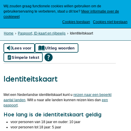
Wij zouden graag functionele cookies willen gebruiken om de
gebruikerservaring te verbeteren, staat u dit toe?
Meer informatie over de
cookiewet
Mijn Meierijstad
Cookies toestaan
Cookies niet toestaan
Home
Paspoort, ID-kaart en rijbewijs
Identiteitskaart
Lees voor
Uitleg woorden
Simpele tekst
Identiteitskaart
Met een Nederlandse identiteitskaart kunt u
reizen naar een beperkt
aantal landen
. Wilt u naar alle landen kunnen reizen kies dan
een
paspoort
.
Hoe lang is de identiteitskaart geldig
voor personen van 18 jaar en ouder: 10 jaar
voor personen tot 18 jaar: 5 jaar