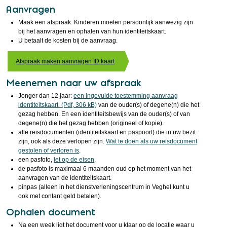
Aanvragen
Maak een afspraak. Kinderen moeten persoonlijk aanwezig zijn
bij het aanvragen en ophalen van hun identiteitskaart.
U betaalt de kosten bij de aanvraag.
Afspraak maken aanvragen ID kaart
Meenemen naar uw afspraak
Jonger dan 12 jaar:
een ingevulde toestemming aanvraag
identiteitskaart (Pdf, 306 kB)
van de ouder(s) of degene(n) die het
gezag hebben. En een identiteitsbewijs van de ouder(s) of van
degene(n) die het gezag hebben (origineel of kopie).
alle reisdocumenten (identiteitskaart en paspoort) die in uw bezit
zijn, ook als deze verlopen zijn.
Wat te doen als uw reisdocument
gestolen of verloren is
.
een pasfoto,
let op de eisen
.
de pasfoto is maximaal 6 maanden oud op het moment van het
aanvragen van de identiteitskaart.
pinpas (alleen in het dienstverleningscentrum in Veghel kunt u
ook met contant geld betalen).
Ophalen document
Na een week ligt het document voor u klaar op de locatie waar u