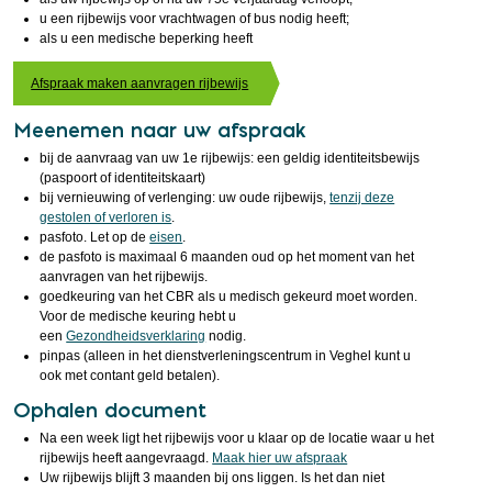
u een rijbewijs voor vrachtwagen of bus nodig heeft;
als u een medische beperking heeft
Afspraak maken aanvragen rijbewijs
Meenemen naar uw afspraak
bij de aanvraag van uw 1e rijbewijs: een geldig identiteitsbewijs
(paspoort of identiteitskaart)
bij vernieuwing of verlenging: uw oude rijbewijs,
tenzij deze
gestolen of verloren is
.
pasfoto. Let op de
eisen
.
de pasfoto is maximaal 6 maanden oud op het moment van het
aanvragen van het rijbewijs.
goedkeuring van het CBR als u medisch gekeurd moet worden.
Voor de medische keuring hebt u
een
Gezondheidsverklaring
nodig.
pinpas (alleen in het dienstverleningscentrum in Veghel kunt u
ook met contant geld betalen).
Ophalen document
Na een week ligt het rijbewijs voor u klaar op de locatie waar u het
rijbewijs heeft aangevraagd.
Maak hier uw afspraak
Uw rijbewijs blijft 3 maanden bij ons liggen. Is het dan niet