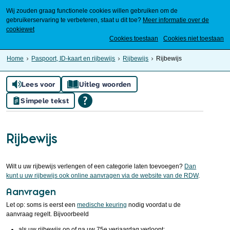
Wij zouden graag functionele cookies willen gebruiken om de
gebruikerservaring te verbeteren, staat u dit toe?
Meer informatie over de
cookiewet
Mijn Meierijstad
Cookies toestaan
Cookies niet toestaan
Home
Paspoort, ID-kaart en rijbewijs
Rijbewijs
Rijbewijs
Lees voor
Uitleg woorden
Simpele tekst
Rijbewijs
Wilt u uw rijbewijs verlengen of een categorie laten toevoegen?
Dan
kunt u uw rijbewijs ook online aanvragen via de website van de RDW
.
Aanvragen
Let op: soms is eerst een
medische keuring
nodig voordat u de
aanvraag regelt. Bijvoorbeeld
als uw rijbewijs op of na uw 75e verjaardag verloopt;