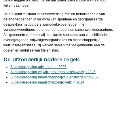
beleid leggen we vast hoe we dat willen doen en wat we daarvoor
willen gaan doen.
Beleid komt tot stand in samenwerking met en betrokken­heid van
belanghebbenden in de vorm van spontane en georganiseerde
gesprekken met burgers, periodieke overleggen met
vertegenwoordigers, belangenbehartigers en samenwerkingspartners.
Als gemeente verlenen wij structurele subsidies aan verschillende
overlegorganen, vrijwilligersorganisaties en maatschappelijke
welzijnsorganisaties. Zij werken samen met de gemeente aan de
doelen en ambities van Meierijstad.
De afzonderlijk nadere regels
Subsidieregeling adviesraden 2026
Subsidieregeling vrijwilligersorganisaties welzijn 2025
Subsidieregeling maatschappelijke dienstverlening 2025
Subsidieregeling maatschappelijk welzijn 2024