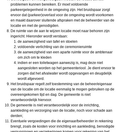
problemen kunnen bereiken. Er moet voldoende
parkeergelegenheid in de omgeving zijn. Het bruidspaar zorgt
ervoor dat (parkeer)overlast voor de omgeving wordt voorkomen
en maakt daarover sluitende afspraken met de beheerder van de
locatie en met de genodigden.
De ruimte van de aan te wijzen locatie moet naar behoren zijn
ingericht. Hieronder wordt verstaan:
de aanwezigheid van tafel en stoelen
voldoende verlichting van de ceremonieruimte
de aanwezigheid van een aparte ruimte voor de ambtenaar
om zich om te kleden
indien er een toiletwagen aanwezig is, mag deze niet
aangesloten worden op het gemeenteriool. Je dient ervoor te
zorgen dat het afvalwater wordt opgevangen en deugdelijk
wordt afgevoerd.
Het bruidspaar regelt zelf toestemming van de beheer/eigenaar
van de locatie om de locatie eenmalig te mogen gebruiken op de
overeengekomen tijd en dag. De gemeente is niet
verantwoordelijk hiervoor.
De gemeente is niet verantwoordelijk voor de inrichting,
aankleding en verzorging van de locatie, noch voor schade aan
derden;
Eventuele vergoedingen die de eigenaar/beheerder in rekening
brengt, zoals de kosten voor inrichting en aankleding, benodigde
vergunningen en verzekeringen komen voor rekening van het