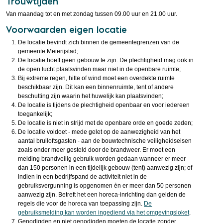
Trouwtijden
Van maandag tot en met zondag tussen 09.00 uur en 21.00 uur.
Voorwaarden eigen locatie
De locatie bevindt zich binnen de gemeentegrenzen van de
gemeente Meierijstad;
De locatie hoeft geen gebouw te zijn. De plechtigheid mag ook in
de open lucht plaatsvinden maar niet in de openbare ruimte;
Bij extreme regen, hitte of wind moet een overdekte ruimte
beschikbaar zijn. Dit kan een binnenruimte, tent of andere
beschutting zijn waarin het huwelijk kan plaatsvinden;
De locatie is tijdens de plechtigheid openbaar en voor iedereen
toegankelijk;
De locatie is niet in strijd met de openbare orde en goede zeden;
De locatie voldoet - mede gelet op de aanwezigheid van het
aantal bruiloftsgasten - aan de bouwtechnische veiligheidseisen
zoals onder meer gesteld door de brandweer. Er moet een
melding brandveilig gebruik worden gedaan wanneer er meer
dan 150 personen in een tijdelijk gebouw (tent) aanwezig zijn; of
indien in een bedrijfspand de activiteit niet in de
gebruiksvergunning is opgenomen èn er meer dan 50 personen
aanwezig zijn. Betreft het een horeca-inrichting dan gelden de
regels die voor de horeca van toepassing zijn.
De
gebruiksmelding kan worden ingediend via het omgevingsloket
.
Genodigden en niet genodigden moeten de locatie zonder