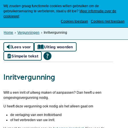
Wij zouden graag functionele cookies willen gebruiken om de
gebruikerservaring te verbeteren, staat u dit toe?
Meer informatie over de
cookiewet
Mijn Meierijstad
Cookies toestaan
Cookies niet toestaan
Home
Vergunningen
Inritvergunning
Lees voor
Uitleg woorden
Simpele tekst
Inritvergunning
Wilt u een inrit of uitweg maken of aanpassen? Dan heeft u een
omgevingsvergunning nodig.
U heeft deze vergunning ook nodig als het alleen gaat om
de verlaging van een trottoirband
of het verbreden van uw inrit.