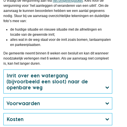
U vraagt de vergunning aan via
het omgevingsloket
. Kies voor de
vergunning voor ‘het aanleggen of veranderen van een uitrit’. Om de
aanvraag te kunnen beoordelen hebben we een aantal gegevens
nodig. Stuur bij uw aanvraag overzichtelijke tekeningen en duidelijke
foto’s mee van:
de huidige situatie en nieuwe situatie met de afmetingen en
locatie van de gewenste inrit;
alles wat in de weg staat voor de inrit zoals bomen, lantaarnpalen
en parkeerplaatsen.
De gemeente neemt binnen 8 weken een besluit en kan dit wanneer
noodzakelijk verlengen met 6 weken. Als uw aanvraag niet compleet
is, kan het langer duren.
Inrit over een watergang
(bijvoorbeeld een sloot) naar de
openbare weg
Voorwaarden
Kosten