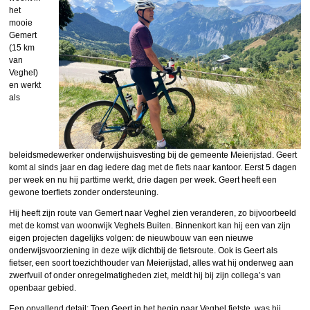
het
mooie
Gemert
(15 km
van
Veghel)
en werkt
als
beleidsmedewerker onderwijshuisvesting bij de gemeente Meierijstad. Geert
komt al sinds jaar en dag iedere dag met de fiets naar kantoor. Eerst 5 dagen
per week en nu hij parttime werkt, drie dagen per week. Geert heeft een
gewone toerfiets zonder ondersteuning.
Hij heeft zijn route van Gemert naar Veghel zien veranderen, zo bijvoorbeeld
met de komst van woonwijk Veghels Buiten. Binnenkort kan hij een van zijn
eigen projecten dagelijks volgen: de nieuwbouw van een nieuwe
onderwijsvoorziening in deze wijk dichtbij de fietsroute. Ook is Geert als
fietser, een soort toezichthouder van Meierijstad, alles wat hij onderweg aan
zwerfvuil of onder onregelmatigheden ziet, meldt hij bij zijn collega’s van
openbaar gebied.
Een opvallend detail: Toen Geert in het begin naar Veghel fietste, was hij