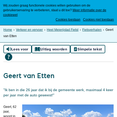
Wij zouden graag functionele cookies willen gebruiken om de
gebruikerservaring te verbeteren, staat u dit toe?
Meer informatie over de
cookiewet
Mijn Meierijstad
Cookies toestaan
Cookies niet toestaan
Home
Verkeer en vervoer
Heel Meierijstad Fietst
Fietsverhalen
Geert
van Etten
Lees voor
Uitleg woorden
Simpele tekst
Geert van Etten
"Ik ben in die 26 jaar dat ik bij de gemeente werk, maximaal 4 keer
per jaar met de auto geweest!"
Geert, 62
jaar,
woont in