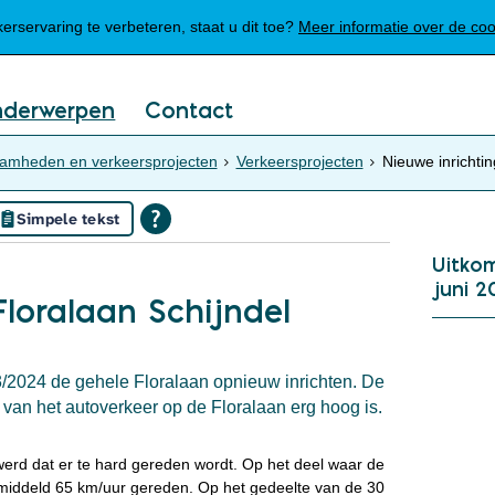
Mijn Meierijstad
rservaring te verbeteren, staat u dit toe?
Meer informatie over de co
nderwerpen
Contact
mheden en verkeersprojecten
Verkeersprojecten
Nieuwe inrichtin
Simpele tekst
Uitko
juni 2
Floralaan Schijndel
/2024 de gehele Floralaan opnieuw inrichten. De
 van het autoverkeer op de Floralaan erg hoog is.
 werd dat er te hard gereden wordt. Op het deel waar de
middeld 65 km/uur gereden. Op het gedeelte van de 30