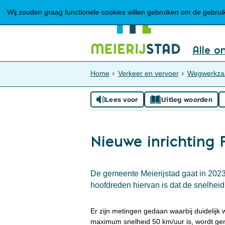
Wij zouden graag functionele cookies willen gebruiken om de gebruike
Alle o
Home
Verkeer en vervoer
Wegwerkzaa
Lees voor
Uitleg woorden
Nieuwe inrichting 
De gemeente Meierijstad gaat in 2023
hoofdreden hiervan is dat de snelheid
Er zijn metingen gedaan waarbij duidelijk
maximum snelheid 50 km/uur is, wordt ge