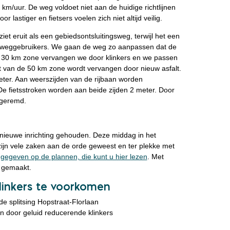
km/uur. De weg voldoet niet aan de huidige richtlijnen
 lastiger en fietsers voelen zich niet altijd veilig.
et eruit als een gebiedsontsluitingsweg, terwijl het een
or weggebruikers. We gaan de weg zo aanpassen dat de
n de 30 km zone vervangen we door klinkers en we passen
t van de 50 km zone wordt vervangen door nieuw asfalt.
ter. Aan weerszijden van de rijbaan worden
 De fietsstroken worden aan beide zijden 2 meter. Door
 geremd.
 nieuwe inrichting gehouden. Deze middag in het
ijn vele zaken aan de orde geweest en ter plekke met
 gegeven op de plannen, die kunt u hier lezen
. Met
f gemaakt.
linkers te voorkomen
de splitsing Hopstraat-Florlaan
 door geluid reducerende klinkers