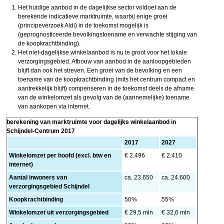
Het huidige aanbod in de dagelijkse sector voldoet aan de
berekende indicatieve marktruimte, waarbij enige groei
(principeverzoek Aldi) in de toekomst mogelijk is
(geprognosticeerde bevolkingstoename en verwachte stijging van
de koopkrachtbinding).
Het niet-dagelijkse winkelaanbod is nu te groot voor het lokale
verzorgingsgebied. Afbouw van aanbod in de aanloopgebieden
blijft dan ook het streven. Een groei van de bevolking en een
toename van de koopkrachtbinding (mits het centrum compact en
aantrekkelijk blijft) compenseren in de toekomst deels de afname
van de winkelomzet als gevolg van de (aannemelijke) toename
van aankopen via internet.
berekening van marktruimte voor dagelijks winkelaanbod in
Schijndel-Centrum 2017
2017
2027
Winkelomzet per hoofd (excl. btw en
€ 2.496
€ 2.410
internet)
Aantal inwoners van
ca. 23.650
ca. 24.600
verzorgingsgebied Schijndel
Koopkrachtbinding
50%
55%
Winkelomzet uit verzorgingsgebied
€ 29,5 mln
€ 32,6 mln