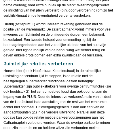
gebouw relevant als identiteitsdrager van het dorp en zorgt het (met
name overdag) voor extra publiek op de Markt. Waar mogelijk wordt
de inrichting van het plein verbeterd (bijv. door vergroening) om zo het
verblijfsklimaat én de levendigheid verder te versterken.
Hierbij (actiepunt 1.) wordt uiteraard rekening gehouden met de
positie van de warenmarkt. De zaterdagmarkt vormt immers voor veel
inwoners van Schijndel en de omliggende dorpen een belangrijk
bezoekdoel. Een tweede hotspot voor ontmoeting ligt bij de
horecagelegenheden aan het zuidelijke uiteinde van het autovrije
gebied: hier ligt de rooilijn van de bebouwing wat verder terug en
geven enkele grote bomen een extra kwaliteit aan de terrassen.
Ruimtelijke relaties verbeteren
Hoewel hier (hoek Hoofdstraat-Kloosterstraat) in de ruimtelijke
uitstraling het centrum lijkt te stoppen, is de relatie met de
naastgelegen supermarkten functioneel gezien belangrijk.
Supermarkten zijn publiekstrekkers voor overige centrumfuncties (zie
ook hoofdstuk 2); het centrumgebied loopt dan ook door tot aan de
ingang van de PLUS. Door de intensieve verkeersfunctie van dit deel
van de Hoofdstraat is de aansluiting met de rest van het centrum nu
echter niet optimaal. Dit overgangsgebied is dan ook een van de
aandachtspunten (2.) in de verdere uitwerking. Parallel aan deze
opgave kan ook de relatie met de parkeervoorzieningen aan het
Catharinaplein verbeterd worden. Waar de overige parkeerterreinen
goed zijn ingericht en op heldere wijze zijn verbonden met het