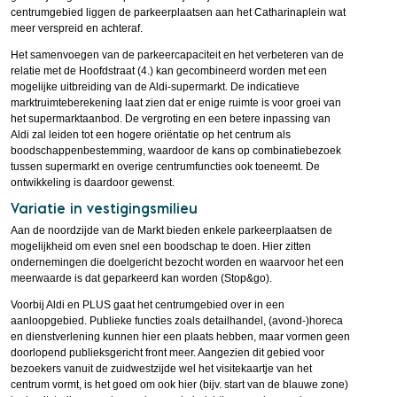
centrumgebied liggen de parkeerplaatsen aan het Catharinaplein wat
meer verspreid en achteraf.
Het samenvoegen van de parkeercapaciteit en het verbeteren van de
relatie met de Hoofdstraat (4.) kan gecombineerd worden met een
mogelijke uitbreiding van de Aldi-supermarkt. De indicatieve
marktruimteberekening laat zien dat er enige ruimte is voor groei van
het supermarktaanbod. De vergroting en een betere inpassing van
Aldi zal leiden tot een hogere oriëntatie op het centrum als
boodschappenbestemming, waardoor de kans op combinatiebezoek
tussen supermarkt en overige centrumfuncties ook toeneemt. De
ontwikkeling is daardoor gewenst.
Variatie in vestigingsmilieu
Aan de noordzijde van de Markt bieden enkele parkeerplaatsen de
mogelijkheid om even snel een boodschap te doen. Hier zitten
ondernemingen die doelgericht bezocht worden en waarvoor het een
meerwaarde is dat geparkeerd kan worden (Stop&go).
Voorbij Aldi en PLUS gaat het centrumgebied over in een
aanloopgebied. Publieke functies zoals detailhandel, (avond-)horeca
en dienstverlening kunnen hier een plaats hebben, maar vormen geen
doorlopend publieksgericht front meer. Aangezien dit gebied voor
bezoekers vanuit de zuidwestzijde wel het visitekaartje van het
centrum vormt, is het goed om ook hier (bijv. start van de blauwe zone)