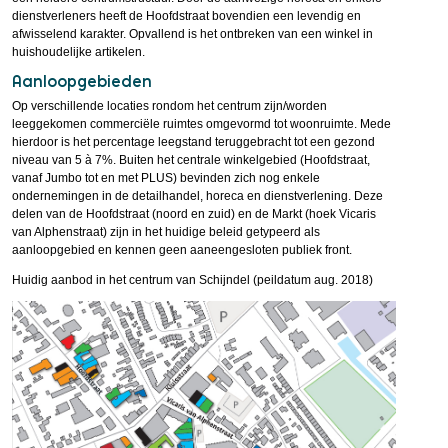
dienstverleners heeft de Hoofdstraat bovendien een levendig en
afwisselend karakter. Opvallend is het ontbreken van een winkel in
huishoudelijke artikelen.
Aanloopgebieden
Op verschillende locaties rondom het centrum zijn/worden
leeggekomen commerciële ruimtes omgevormd tot woonruimte. Mede
hierdoor is het percentage leegstand teruggebracht tot een gezond
niveau van 5 à 7%. Buiten het centrale winkelgebied (Hoofdstraat,
vanaf Jumbo tot en met PLUS) bevinden zich nog enkele
ondernemingen in de detailhandel, horeca en dienstverlening. Deze
delen van de Hoofdstraat (noord en zuid) en de Markt (hoek Vicaris
van Alphenstraat) zijn in het huidige beleid getypeerd als
aanloopgebied en kennen geen aaneengesloten publiek front.
Huidig aanbod in het centrum van Schijndel (peildatum aug. 2018)