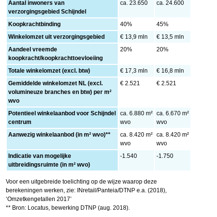
Aantal inwoners van
ca. 23.650
ca. 24.600
verzorgingsgebied Schijndel
Koopkrachtbinding
40%
45%
Winkelomzet uit verzorgingsgebied
€ 13,9 mln
€ 13,5 mln
Aandeel vreemde
20%
20%
koopkracht/koopkrachttoevloeiing
Totale winkelomzet (excl. btw)
€ 17,3 mln
€ 16,8 mln
Gemiddelde winkelomzet NL (excl.
€ 2.521
€ 2.521
volumineuze branches en btw) per m²
wvo
Potentieel winkelaanbod voor Schijndel
ca. 6.880 m²
ca. 6.670 m²
centrum
wvo
wvo
Aanwezig winkelaanbod (in m² wvo)**
ca. 8.420 m²
ca. 8.420 m²
wvo
wvo
Indicatie van mogelijke
-1.540
-1.750
uitbreidingsruimte (in m² wvo)
Voor een uitgebreide toelichting op de wijze waarop deze
berekeningen werken, zie: INretail/Panteia/DTNP e.a. (2018),
‘Omzetkengetallen 2017’
** Bron: Locatus, bewerking DTNP (aug. 2018).