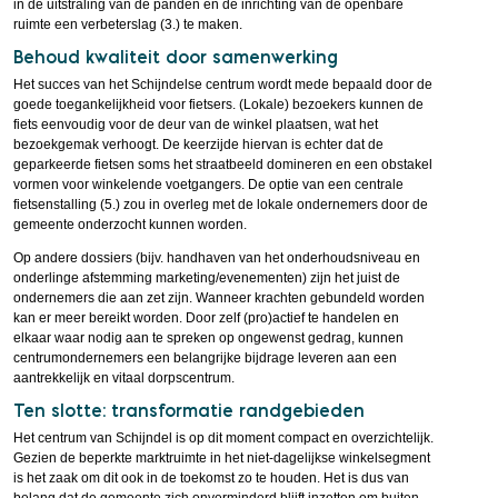
in de uitstraling van de panden en de inrichting van de openbare
ruimte een verbeterslag (3.) te maken.
Behoud kwaliteit door samenwerking
Het succes van het Schijndelse centrum wordt mede bepaald door de
goede toegankelijkheid voor fietsers. (Lokale) bezoekers kunnen de
fiets eenvoudig voor de deur van de winkel plaatsen, wat het
bezoekgemak verhoogt. De keerzijde hiervan is echter dat de
geparkeerde fietsen soms het straatbeeld domineren en een obstakel
vormen voor winkelende voetgangers. De optie van een centrale
fietsenstalling (5.) zou in overleg met de lokale ondernemers door de
gemeente onderzocht kunnen worden.
Op andere dossiers (bijv. handhaven van het onderhoudsniveau en
onderlinge afstemming marketing/evenementen) zijn het juist de
ondernemers die aan zet zijn. Wanneer krachten gebundeld worden
kan er meer bereikt worden. Door zelf (pro)actief te handelen en
elkaar waar nodig aan te spreken op ongewenst gedrag, kunnen
centrumondernemers een belangrijke bijdrage leveren aan een
aantrekkelijk en vitaal dorpscentrum.
Ten slotte: transformatie randgebieden
Het centrum van Schijndel is op dit moment compact en overzichtelijk.
Gezien de beperkte marktruimte in het niet-dagelijkse winkelsegment
is het zaak om dit ook in de toekomst zo te houden. Het is dus van