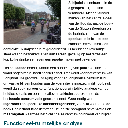
Schijndelse centrum is in de
afgelopen 10 jaar flink
veranderd. Met het autovrij
maken van het centrale deel
van de Hoofdstraat, de bouw
van de Glazen Boerderij en
de herinrichting van de
openbare ruimte is er een
compact, overzichtelijk en
aantrekkelijk dorpscentrum gerealiseerd. Er heerst een levendige
sfeer waarin bezoekers af en aan fietsen, gezellig op het terras een
kop koffie drinken en even een praatje maken met bekenden.
Het bestaande beleid, waarin een bundeling van publieke functies
wordt nagestreefd, heeft positief effect uitgewerkt voor het centrum van
Schijndel. De grootste uitdaging voor het Schijndelse centrum is nu
om vast te blijven houden aan de koers die is ingezet. In dit hoofdstuk
wordt dan ook, na een korte
functioneel/ruimtelijke analyse
van de
huidige situatie en een indicatieve marktruimteberekening, de
bestaande
centrumvisie
geactualiseerd. Waar nodig wordt
ingezoomd op specifieke
aandachtsgebieden
, zoals bijvoorbeeld de
hoek Hoofdstraat-Kloosterstraat. De laatste paragraaf bevat
acties en
maatregelen
waarmee het Schijndelse centrum op niveau kan blijven.
Functioneel-ruimtelijke analyse