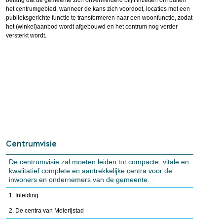
belang dat de gemeente zich onverminderd blijft inzetten om buiten
het centrumgebied, wanneer de kans zich voordoet, locaties met een
publieksgerichte functie te transformeren naar een woonfunctie, zodat
het (winkel)aanbod wordt afgebouwd en het centrum nog verder
versterkt wordt.
Centrumvisie
De centrumvisie zal moeten leiden tot compacte, vitale en
kwalitatief complete en aantrekkelijke centra voor de
inwoners en ondernemers van de gemeente.
1. Inleiding
2. De centra van Meierijstad