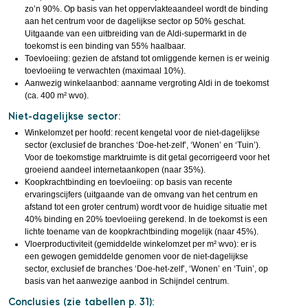
zo’n 90%. Op basis van het oppervlakteaandeel wordt de binding
aan het centrum voor de dagelijkse sector op 50% geschat.
Uitgaande van een uitbreiding van de Aldi-supermarkt in de
toekomst is een binding van 55% haalbaar.
Toevloeiing: gezien de afstand tot omliggende kernen is er weinig
toevloeiing te verwachten (maximaal 10%).
Aanwezig winkelaanbod: aanname vergroting Aldi in de toekomst
(ca. 400 m² wvo).
Niet-dagelijkse sector:
Winkelomzet per hoofd: recent kengetal voor de niet-dagelijkse
sector (exclusief de branches ‘Doe-het-zelf’, ‘Wonen’ en ‘Tuin’).
Voor de toekomstige marktruimte is dit getal gecorrigeerd voor het
groeiend aandeel internetaankopen (naar 35%).
Koopkrachtbinding en toevloeiing: op basis van recente
ervaringscijfers (uitgaande van de omvang van het centrum en
afstand tot een groter centrum) wordt voor de huidige situatie met
40% binding en 20% toevloeiing gerekend. In de toekomst is een
lichte toename van de koopkrachtbinding mogelijk (naar 45%).
Vloerproductiviteit (gemiddelde winkelomzet per m² wvo): er is
een gewogen gemiddelde genomen voor de niet-dagelijkse
sector, exclusief de branches ‘Doe-het-zelf’, ‘Wonen’ en ‘Tuin’, op
basis van het aanwezige aanbod in Schijndel centrum.
Conclusies (zie tabellen p. 31):