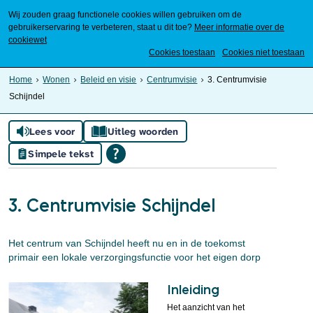
Wij zouden graag functionele cookies willen gebruiken om de
gebruikerservaring te verbeteren, staat u dit toe?
Meer informatie over de
cookiewet
Mijn Meierijstad
Cookies toestaan
Cookies niet toestaan
Home
Wonen
Beleid en visie
Centrumvisie
3. Centrumvisie
Schijndel
Lees voor
Uitleg woorden
Simpele tekst
3. Centrumvisie Schijndel
Het centrum van Schijndel heeft nu en in de toekomst
primair een lokale verzorgingsfunctie voor het eigen dorp
Inleiding
Het aanzicht van het