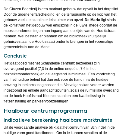
uitstraling en het doorgaand verkeer is dominant aanwezig.
De Glazen Boerderij is een markant gebouw dat opvalt in het dorpslint.
Door de groene ‘erfafscheiding’ en de terrasruimte op de kop van het
gebouw voelt de straat hier iets ruimer van opzet.
De Markt
ligt sinds
de komst van het gebouw wel enigszins in de luwte, mede doordat de
meeste ondernemingen hun ingang aan de zijde van de Hoofdstraat
hebben. Wel bestaan er plannen om de bibliotheek (nu tijdelijk
gehuisvest aan de Hoofdstraat) onder te brengen in het voormalige
gemeentehuis aan de Markt.
Conclusie
Het gaat goed met het Schijndelse centrum: bezoekers zijn
overwegend positief (7,3 in de online enquête, 7,6 in het
bezoekersonderzoek) en de leegstand is minimaal. Een voortzetting
van het huidige beleid ligt dan ook voor de hand mits de huidige
omvang in toekomst nog passend is. Vervolgens kan verder worden
ingezoomd op enkele aandachtspunten, zoals de ruimtelijke overgang
op de hoek Hoofdstraat-Kloosterstraat en een kwaliteitsslag in
fietsenstalling en parkeervoorzieningen.
Haalbaar centrumprogramma
Indicatieve berekening haalbare marktruimte
Uit de voorgaande analyse blijkt dat het centrum van Schijndel in de
huidige vorm goed functioneert. Om in te kunnen schatten of de