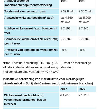
Aandeel vreemde
10%
10%
koopkracht/koopkrachttoevloeiing
Totale winkelomzet (excl. btw)
€ 32,8 mln
€ 36,2 mln
Aanwezig winkelaanbod (in m² wvo)*
ca. 4.560
ca. 5.000
m² wvo
m² wvo*
Huidige winkelomzet (excl. btw) per m²
€ 7.192
€ 7.246
wvo
Gemiddelde winkelomzet NL (excl. btw)
€ 7.634
€ 7.634
per m² wvo
Afwijking van gemiddelde winkelomzet
- 6%
- 5%
per m² wvo
*Bron: Locatus, bewerking DTNP (aug. 2018). Voor de toekomstige
situatie in de dagelijkse sector is rekening gehouden
met een uitbreiding van Aldi (+440 m² wvo)
Indicatieve berekening van marktruimte voor niet-dagelijks
winkelaanbod in Schijndel-Centrum (excl. volumineuze branches)
2017
2027
Winkelomzet per hoofd (excl.
€ 1.466
€ 1.215
volumineuze branches, btw en
internet)