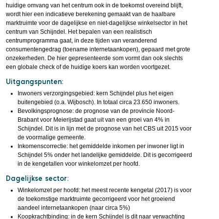
huidige omvang van het centrum ook in de toekomst overeind blijft,
wordt hier een indicatieve berekening gemaakt van de haalbare
marktruimte voor de dagelijkse en niet-dagelijkse winkelsector in het
centrum van Schijndel. Het bepalen van een realistisch
centrumprogramma gaat, in deze tijden van veranderend
consumentengedrag (toename internetaankopen), gepaard met grote
onzekerheden. De hier gepresenteerde som vormt dan ook slechts
een globale check of de huidige koers kan worden voortgezet.
Uitgangspunten:
Inwoners verzorgingsgebied: kern Schijndel plus het eigen
buitengebied (o.a. Wijbosch). In totaal circa 23.650 inwoners.
Bevolkingsprognose: de prognose van de provincie Noord-
Brabant voor Meierijstad gaat uit van een groei van 4% in
Schijndel. Dit is in lijn met de prognose van het CBS uit 2015 voor
de voormalige gemeente.
Inkomenscorrectie: het gemiddelde inkomen per inwoner ligt in
Schijndel 5% onder het landelijke gemiddelde. Dit is gecorrigeerd
in de kengetallen voor winkelomzet per hoofd.
Dagelijkse sector:
Winkelomzet per hoofd: het meest recente kengetal (2017) is voor
de toekomstige marktruimte gecorrigeerd voor het groeiend
aandeel internetaankopen (naar circa 5%)
Koopkrachtbinding: in de kern Schijndel is dit naar verwachting