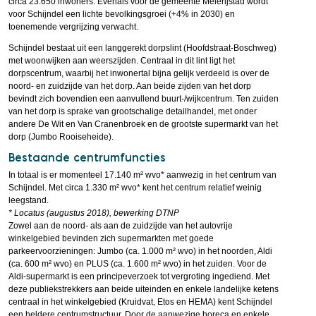
circa 23.650 inwoners. Evenals voor de gemeente Meierijstad wordt
voor Schijndel een lichte bevolkingsgroei (+4% in 2030) en
toenemende vergrijzing verwacht.
Schijndel bestaat uit een langgerekt dorpslint (Hoofdstraat-Boschweg)
met woonwijken aan weerszijden. Centraal in dit lint ligt het
dorpscentrum, waarbij het inwonertal bijna gelijk verdeeld is over de
noord- en zuidzijde van het dorp. Aan beide zijden van het dorp
bevindt zich bovendien een aanvullend buurt-/wijkcentrum. Ten zuiden
van het dorp is sprake van grootschalige detailhandel, met onder
andere De Wit en Van Cranenbroek en de grootste supermarkt van het
dorp (Jumbo Rooiseheide).
Bestaande centrumfuncties
In totaal is er momenteel 17.140 m² wvo* aanwezig in het centrum van
Schijndel. Met circa 1.330 m² wvo* kent het centrum relatief weinig
leegstand.
* Locatus (augustus 2018), bewerking DTNP
Zowel aan de noord- als aan de zuidzijde van het autovrije
winkelgebied bevinden zich supermarkten met goede
parkeervoorzieningen: Jumbo (ca. 1.000 m² wvo) in het noorden, Aldi
(ca. 600 m² wvo) en PLUS (ca. 1.600 m² wvo) in het zuiden. Voor de
Aldi-supermarkt is een principeverzoek tot vergroting ingediend. Met
deze publiekstrekkers aan beide uiteinden en enkele landelijke ketens
centraal in het winkelgebied (Kruidvat, Etos en HEMA) kent Schijndel
een heldere centrumstructuur. Door de aanwezige horeca en enkele