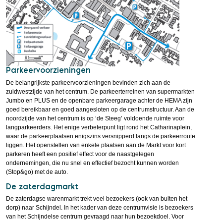
Parkeervoorzieningen
De belangrijkste parkeervoorzieningen bevinden zich aan de
zuidwestzijde van het centrum. De parkeerterreinen van supermarkten
Jumbo en PLUS en de openbare parkeergarage achter de HEMA zijn
goed bereikbaar en goed aangesloten op de centrumstructuur. Aan de
noordzijde van het centrum is op ‘de Steeg’ voldoende ruimte voor
langparkeerders. Het enige verbeterpunt ligt rond het Catharinaplein,
waar de parkeerplaatsen enigszins versnipperd langs de parkeerroute
liggen. Het openstellen van enkele plaatsen aan de Markt voor kort
parkeren heeft een positief effect voor de naastgelegen
ondernemingen, die nu snel en effectief bezocht kunnen worden
(Stop&go) met de auto.
De zaterdagmarkt
De zaterdagse warenmarkt trekt veel bezoekers (ook van buiten het
dorp) naar Schijndel. In het kader van deze centrumvisie is bezoekers
van het Schijndelse centrum gevraagd naar hun bezoekdoel. Voor