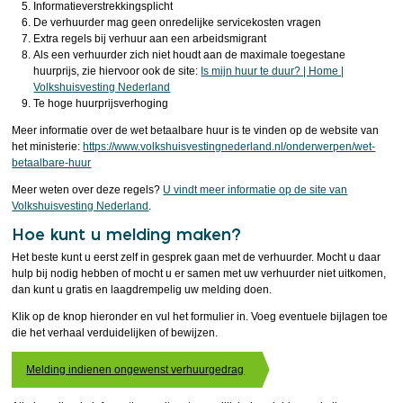
Informatieverstrekkingsplicht
De verhuurder mag geen onredelijke servicekosten vragen
Extra regels bij verhuur aan een arbeidsmigrant
Als een verhuurder zich niet houdt aan de maximale toegestane
huurprijs, zie hiervoor ook de site:
Is mijn huur te duur? | Home |
Volkshuisvesting Nederland
Te hoge huurprijsverhoging
Meer informatie over de wet betaalbare huur is te vinden op de website van
het ministerie:
https://www.volkshuisvestingnederland.nl/onderwerpen/wet-
betaalbare-huur
Meer weten over deze regels?
U vindt meer informatie op de site van
Volkshuisvesting Nederland
.
Hoe kunt u melding maken?
Het beste kunt u eerst zelf in gesprek gaan met de verhuurder. Mocht u daar
hulp bij nodig hebben of mocht u er samen met uw verhuurder niet uitkomen,
dan kunt u gratis en laagdrempelig uw melding doen.
Klik op de knop hieronder en vul het formulier in. Voeg eventuele bijlagen toe
die het verhaal verduidelijken of bewijzen.
Melding indienen ongewenst verhuurgedrag