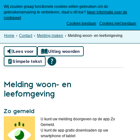
Wij zouden graag functionele cookies willen gebruiken om de
gebruikerservaring te verbeteren, staat u dit toe?
Meer informatie over de
cookiewet
Mijn Meierijstad
Cookies toestaan
Cookies niet toestaan
Home
Contact
Melding maken
Melding woon- en leefomgeving
Lees voor
Uitleg woorden
Simpele tekst
Melding woon- en
leefomgeving
Zo gemeld
U kunt uw melding doorgeven op de app Zo
Gemeld.
U kunt de app gratis downloaden op uw
smartphone of tablet