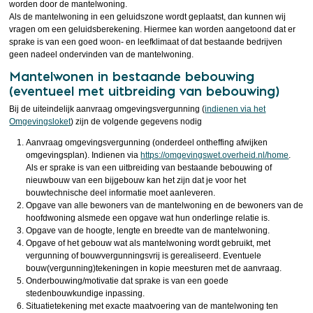
worden door de mantelwoning.
Als de mantelwoning in een geluidszone wordt geplaatst, dan kunnen wij
vragen om een geluidsberekening. Hiermee kan worden aangetoond dat er
sprake is van een goed woon- en leefklimaat of dat bestaande bedrijven
geen nadeel ondervinden van de mantelwoning.
Mantelwonen in bestaande bebouwing
(eventueel met uitbreiding van bebouwing)
Bij de uiteindelijk aanvraag omgevingsvergunning (
indienen via het
Omgevingsloket
) zijn de volgende gegevens nodig
Aanvraag omgevingsvergunning (onderdeel ontheffing afwijken
omgevingsplan). Indienen via
https://omgevingswet.overheid.nl/home
.
Als er sprake is van een uitbreiding van bestaande bebouwing of
nieuwbouw van een bijgebouw kan het zijn dat je voor het
bouwtechnische deel informatie moet aanleveren.
Opgave van alle bewoners van de mantelwoning en de bewoners van de
hoofdwoning alsmede een opgave wat hun onderlinge relatie is.
Opgave van de hoogte, lengte en breedte van de mantelwoning.
Opgave of het gebouw wat als mantelwoning wordt gebruikt, met
vergunning of bouwvergunningsvrij is gerealiseerd. Eventuele
bouw(vergunning)tekeningen in kopie meesturen met de aanvraag.
Onderbouwing/motivatie dat sprake is van een goede
stedenbouwkundige inpassing.
Situatietekening met exacte maatvoering van de mantelwoning ten