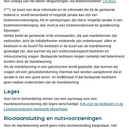
een collega van het atelier Vergunningen, via telefoonnummer:
14 0413
.
(***): op basis van deze informatie en de informatie die bij de gemeente
bekend is, wordt beoordeeld of mogelijk sprake kan zijn van
bodemverontreiniging. Als er aanwijzingen zijn dat er mogelijk sprake is van
bodemverontreiniging, dan moet je een bodemonderzoek ter goedkeuring
bijvoegen.
Verder toetst de gemeente of de voorwaarden, die aan mantelwonen zijn
verbonden, door de initiatiefnemer voldoende zijn onderbouwd: zitten er
bedrijven in de buurt? Als bedrijven in de buurt van de mantelwoning
gevestigd zijn, dan kunnen wij een onderzoeksrapport bedrijven en
milieuzonering vragen. Bestaande bedrijven mogen namelijk niet belemmerd
worden door de mantelwoning.
Als de mantelwoning in een geluidszone wordt geplaatst, dan kunnen wij
vragen om een geluidsberekening. Hiermee kan worden aangetoond dat er
sprake is van een goed woon- en leefklimaat of dat bestaande bedrijven
geen nadeel ondervinden van de mantelwoning.
Leges
Voor het in behandeling nemen van een aanvraag voor een
mantelwoonvoorziening zijn leges verschuldigd.
Kijk voor de bedragen in de
Legesverordening gemeente Meierijstad
.
Rioolaansluiting en nutsvoorzieningen
Voor de mantelwoning wordt geen extra rioolaansluiting toegestaan. Het