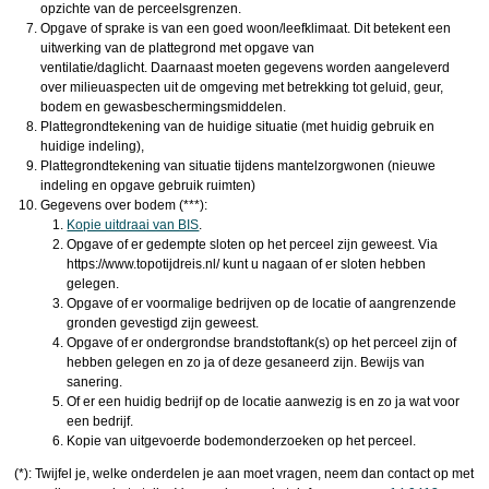
opzichte van de perceelsgrenzen.
Opgave of sprake is van een goed woon/leefklimaat. Dit betekent een
uitwerking van de plattegrond met opgave van
ventilatie/daglicht. Daarnaast moeten gegevens worden aangeleverd
over milieuaspecten uit de omgeving met betrekking tot geluid, geur,
bodem en gewasbeschermingsmiddelen.
Plattegrondtekening van de huidige situatie (met huidig gebruik en
huidige indeling),
Plattegrondtekening van situatie tijdens mantelzorgwonen (nieuwe
indeling en opgave gebruik ruimten)
Gegevens over bodem (***):
Kopie uitdraai van BIS
.
Opgave of er gedempte sloten op het perceel zijn geweest. Via
https://www.topotijdreis.nl/ kunt u nagaan of er sloten hebben
gelegen.
Opgave of er voormalige bedrijven op de locatie of aangrenzende
gronden gevestigd zijn geweest.
Opgave of er ondergrondse brandstoftank(s) op het perceel zijn of
hebben gelegen en zo ja of deze gesaneerd zijn. Bewijs van
sanering.
Of er een huidig bedrijf op de locatie aanwezig is en zo ja wat voor
een bedrijf.
Kopie van uitgevoerde bodemonderzoeken op het perceel.
(*): Twijfel je, welke onderdelen je aan moet vragen, neem dan contact op met