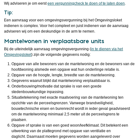
Wij adviseren je om eerst
een vergunningcheck te doen of te laten doen
.
Tip:
Een aanvraag voor een omgevingsvergunning bij het Omgevingsloket
indienen is complex. Voor het compleet en juist indienen van de aanvraag
adviseren wij om een deskundige in de arm te nemen.
Mantelwonen in verplaatsbare units
Bij de uiteindelijk aanvraag omgevingsvergunning (
in te dienen via het
Omgevingsloket
) zijn de volgende gegevens nodig:
Opgave van alle bewoners van de mantelwoning en de bewoners van de
hoofdwoning alsmede een opgave wat hun onderlinge relatie is.
Opgave van de hoogte, lengte, breedte van de mantelwoning.
Gegevens waaruit blijkt dat mantelwoning verplaatsbaar is.
Onderbouwing/motivatie dat sprake is van een goede
stedenbouwkundige inpassing.
Situatietekening met exacte maatvoering van de mantelwoning ten
opzichte van de perceelsgrenzen. Vanwege brandveiligheid,
bouwtechnische eisen en burenrecht wordt in ieder geval geadviseerd
om de mantelwoning minimaal 2,5 meter uit de perceelsgrens te
plaatsen.
Opgave of sprake is van een goed woon/leefklimaat. Dit betekent een
uitwerking van de plattegrond met opgave van ventilatie en
daglicht. Daarnaast moeten gegevens worden aangeleverd over