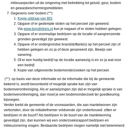
milieuaspecten uit de omgeving met betrekking tot geluid, geur, bodem
en gewasbeschermingsmiddelen.
Gegevens over bodem (**):
Kopie uitdraai van BIS
Opgave of er gedempte sloten op het perceel zijn geweest.
Via
www.topotijdreis.nl
kun je nagaan of er sloten hebben gelegen.
Opgave of er voormalige bedrijven op de locatie of aangrenzende
gronden gevestigd zijn geweest.
Opgave of er ondergrondse brandstoftank(s) op het perceel zijn of
hebben gelegen en zo ja of deze gesaneerd zijn. Bewijs van
sanering.
Of er een huidig bedrijf op de locatie aanwezig is en zo ja wat voor
een bedrijf.
Kopie van uitgevoerde bodemonderzoeken op het perceel.
(**): op basis van deze informatie en de informatie die bij de gemeente
bekend is, wordt beoordeeld of mogelijk sprake kan zijn van
bodemverontreiniging. Als er aanwijzingen zijn dat er mogelijk sprake is van
bodemverontreiniging, dan moet je een bodemonderzoek ter goedkeuring
bijvoegen.
Verder toetst de gemeente of de voorwaarden, die aan mantelwonen zijn
verbonden, door de initiatiefnemer voldoende zijn onderbouwd: zitten er
bedrijven in de buurt? Als bedrijven in de buurt van de mantelwoning
gevestigd zijn, dan kunnen wij een onderzoeksrapport bedrijven en
milieuzonering vragen. Bestaande bedrijven mogen namelijk niet belemmerd