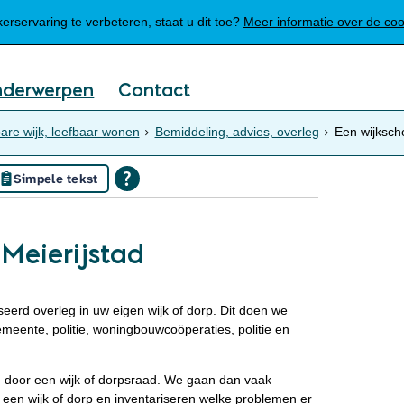
Mijn Meierijstad
rservaring te verbeteren, staat u dit toe?
Meer informatie over de co
nderwerpen
Contact
are wijk, leefbaar wonen
Bemiddeling, advies, overleg
Een wijksch
Simpele tekst
Meierijstad
erd overleg in uw eigen wijk of dorp. Dit doen we
eente, politie, woningbouwcoöperaties, politie en
 door een wijk of dorpsraad. We gaan dan vaak
 een wijk of dorp en inventariseren welke problemen er