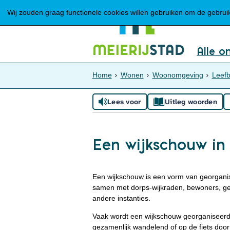
Wij zouden graag functionele cookies willen gebruiken om de gebruike
Alle o
Home
Wonen
Woonomgeving
Leefb
Lees voor
Uitleg woorden
Een wijkschouw in 
Een wijkschouw is een vorm van georganise
samen met dorps-wijkraden, bewoners, gem
andere instanties.
Vaak wordt een wijkschouw georganiseerd
gezamenlijk wandelend of op de fiets door