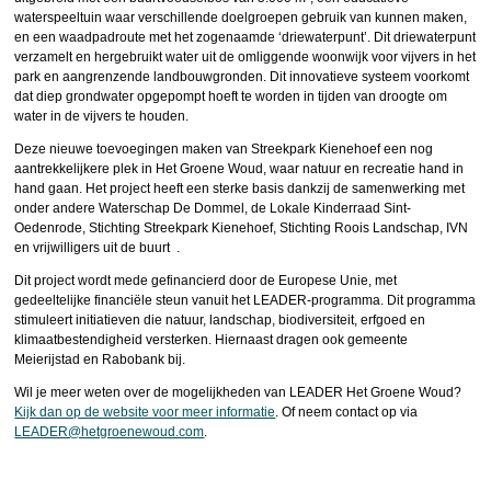
waterspeeltuin waar verschillende doelgroepen gebruik van kunnen maken,
en een waadpadroute met het zogenaamde ‘driewaterpunt’. Dit driewaterpunt
verzamelt en hergebruikt water uit de omliggende woonwijk voor vijvers in het
park en aangrenzende landbouwgronden. Dit innovatieve systeem voorkomt
dat diep grondwater opgepompt hoeft te worden in tijden van droogte om
water in de vijvers te houden.
Deze nieuwe toevoegingen maken van Streekpark Kienehoef een nog
aantrekkelijkere plek in Het Groene Woud, waar natuur en recreatie hand in
hand gaan. Het project heeft een sterke basis dankzij de samenwerking met
onder andere Waterschap De Dommel, de Lokale Kinderraad Sint-
Oedenrode, Stichting Streekpark Kienehoef, Stichting Roois Landschap, IVN
en vrijwilligers uit de buurt .
Dit project wordt mede gefinancierd door de Europese Unie, met
gedeeltelijke financiële steun vanuit het LEADER-programma. Dit programma
stimuleert initiatieven die natuur, landschap, biodiversiteit, erfgoed en
klimaatbestendigheid versterken. Hiernaast dragen ook gemeente
Meierijstad en Rabobank bij.
Wil je meer weten over de mogelijkheden van LEADER Het Groene Woud?
Kijk dan op de website voor meer informatie
. Of neem contact op via
LEADER@hetgroenewoud.com
.