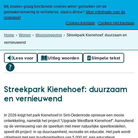
Wij zouden graag functionele cookies willen gebruiken om de
gebruikerservaring te verbeteren, staat u dit toe?
Meer informatie over de
cookiewet
Mijn Meierijstad
Cookies toestaan
Cookies niet toestaan
Home
Wonen
Woonomgeving
Streekpark Kienehoef: duurzaam en
vernieuwend
Lees voor
Uitleg woorden
Simpele tekst
Streekpark Kienehoef: duurzaam
en vernieuwend
In 2026 krijgt het park Kienehoef in Sint-Oedenrode opnieuw een mooie
ontwikkeling, namelijk het project “Upgrade Westflank Kienehoef”. Aanvullend
op de vernieuwing van de speeltuin met meer natuurlijke speeltoestellen,
speelt dit project in op duurzaamheid, recreatie en educatie. Het park wordt
uitgebreid met een buurtvoedselbos van 5.000 m², een educatieve