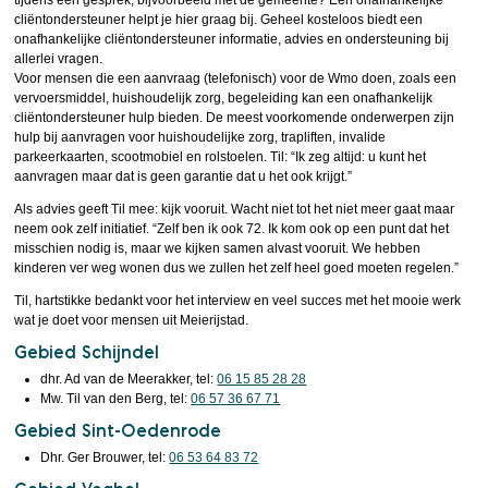
tijdens een gesprek, bijvoorbeeld met de gemeente? Een onafhankelijke
cliëntondersteuner helpt je hier graag bij. Geheel kosteloos biedt een
onafhankelijke cliëntondersteuner informatie, advies en ondersteuning bij
allerlei vragen.
Voor mensen die een aanvraag (telefonisch) voor de Wmo doen, zoals een
vervoersmiddel, huishoudelijk zorg, begeleiding kan een onafhankelijk
cliëntondersteuner hulp bieden. De meest voorkomende onderwerpen zijn
hulp bij aanvragen voor huishoudelijke zorg, trapliften, invalide
parkeerkaarten, scootmobiel en rolstoelen. Til: “Ik zeg altijd: u kunt het
aanvragen maar dat is geen garantie dat u het ook krijgt.”
Als advies geeft Til mee: kijk vooruit. Wacht niet tot het niet meer gaat maar
neem ook zelf initiatief. “Zelf ben ik ook 72. Ik kom ook op een punt dat het
misschien nodig is, maar we kijken samen alvast vooruit. We hebben
kinderen ver weg wonen dus we zullen het zelf heel goed moeten regelen.”
Til, hartstikke bedankt voor het interview en veel succes met het mooie werk
wat je doet voor mensen uit Meierijstad.
Gebied Schijndel
dhr. Ad van de Meerakker, tel:
06 15 85 28 28
Mw. Til van den Berg, tel:
06 57 36 67 71
Gebied Sint-Oedenrode
Dhr. Ger Brouwer, tel:
06 53 64 83 72