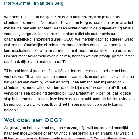
Interview met Til van den Berg
Wanneer Til niet aan het genieten is van haar reizen, vind je haar als
cliëntondersteuner in Nederland. Til van den Berg is haar hele leven al actief
met het helpen van anderen. Met een achtergrond in de hulpverlening en als
voormalig zorgmakelaar, is ze momenteel actief als ouderadviseur en
onafhankelijke clientondersteuner (OCO). We merken dat niet iedereen weet
wat een onafhankelijke clientondersteuner precies doet en wanneer je ze
kunt inschakelen. Zo weet bijvoorbeeld niet iedereen dat deze hulp gratis is.
Om hier meer helderheid over te geven, hebben we een praatje gemaakt met
onafhankelijke clientondersteuner Til.
Til is inmiddels 4 jaar actief als cliëntondersteuner en dat doet ze met heel
veel plezier. ‘’Ik was lid van de seniorenraad in Schijndel, een actieve club op
het gebied van welzijn, wonen en zorg. Toen iemand aan mij vroeg of ik
cliëntondersteuner wilde worden, dacht ik bij mezelf, waarom niet? Ik heb
vervolgens een opleiding gevolgd bij KBO Brabant en ik ben blij dat ik deze
stap heb genomen. Ik heb deze keuze ook gemaakt omdat ik het leuk vind om
bij mensen thuis te komen. Ik vind het fijn om mensen op weg te kunnen
helpen.”
Wat doet een OCO?
Als je vragen hebt over het regelen van zorg of je wilt dat iemand meekijkt
naar een ingewikkelde brief? Of vindt je het prettig als er iemand aanwezig is