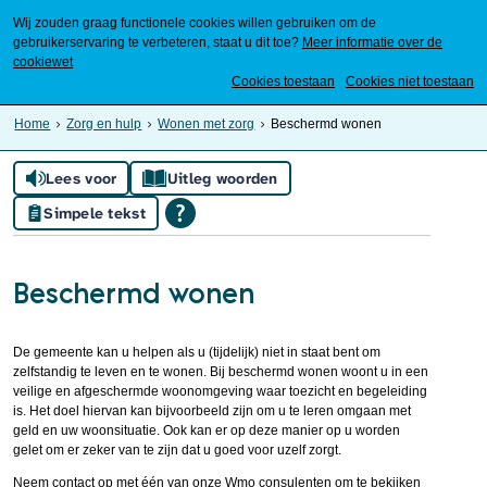
Wij zouden graag functionele cookies willen gebruiken om de
gebruikerservaring te verbeteren, staat u dit toe?
Meer informatie over de
cookiewet
Mijn Meierijstad
Cookies toestaan
Cookies niet toestaan
Home
Zorg en hulp
Wonen met zorg
Beschermd wonen
Lees voor
Uitleg woorden
Simpele tekst
Beschermd wonen
De gemeente kan u helpen als u (tijdelijk) niet in staat bent om
zelfstandig te leven en te wonen. Bij beschermd wonen woont u in een
veilige en afgeschermde woonomgeving waar toezicht en begeleiding
is. Het doel hiervan kan bijvoorbeeld zijn om u te leren omgaan met
geld en uw woonsituatie. Ook kan er op deze manier op u worden
gelet om er zeker van te zijn dat u goed voor uzelf zorgt.
Neem contact op met één van onze Wmo consulenten om te bekijken