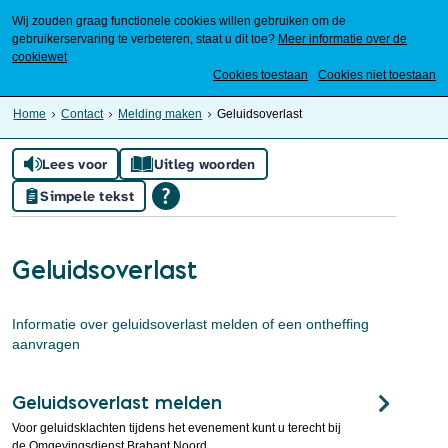
Wij zouden graag functionele cookies willen gebruiken om de
gebruikerservaring te verbeteren, staat u dit toe?
Meer informatie over de
cookiewet
Mijn Meierijstad
Cookies toestaan
Cookies niet toestaan
Home
Contact
Melding maken
Geluidsoverlast
Lees voor
Uitleg woorden
Simpele tekst
Geluidsoverlast
Informatie over geluidsoverlast melden of een ontheffing
aanvragen
Geluidsoverlast melden
Voor geluidsklachten tijdens het evenement kunt u terecht bij
de Omgevingsdienst Brabant Noord.