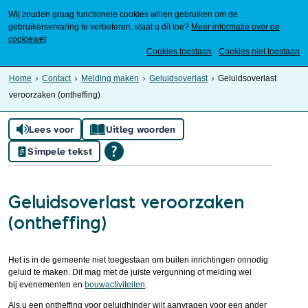
Wij zouden graag functionele cookies willen gebruiken om de
gebruikerservaring te verbeteren, staat u dit toe?
Meer informatie over de
cookiewet
Mijn Meierijstad
Cookies toestaan
Cookies niet toestaan
Home
Contact
Melding maken
Geluidsoverlast
Geluidsoverlast
veroorzaken (ontheffing)
Lees voor
Uitleg woorden
Simpele tekst
Geluidsoverlast veroorzaken
(ontheffing)
Het is in de gemeente niet toegestaan om buiten inrichtingen onnodig
geluid te maken. Dit mag met de juiste vergunning of melding wel
bij evenementen en
bouwactiviteiten
.
Als u een ontheffing voor geluidhinder wilt aanvragen voor een ander