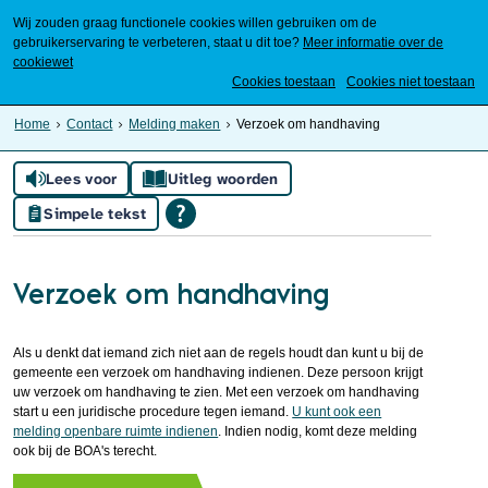
Wij zouden graag functionele cookies willen gebruiken om de
gebruikerservaring te verbeteren, staat u dit toe?
Meer informatie over de
cookiewet
Mijn Meierijstad
Cookies toestaan
Cookies niet toestaan
Home
Contact
Melding maken
Verzoek om handhaving
Lees voor
Uitleg woorden
Simpele tekst
Verzoek om handhaving
Als u denkt dat iemand zich niet aan de regels houdt dan kunt u bij de
gemeente een verzoek om handhaving indienen. Deze persoon krijgt
uw verzoek om handhaving te zien. Met een verzoek om handhaving
start u een juridische procedure tegen iemand.
U kunt ook een
melding openbare ruimte indienen
. Indien nodig, komt deze melding
ook bij de BOA's terecht.