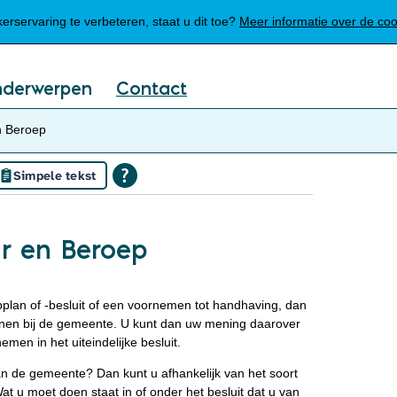
Mijn Meierijstad
rservaring te verbeteren, staat u dit toe?
Meer informatie over de co
nderwerpen
Contact
n Beroep
Simpele tekst
ar en Beroep
pplan of -besluit of een voornemen tot handhaving, dan
enen bij de gemeente. U kunt dan uw mening daarover
en in het uiteindelijke besluit.
an de gemeente? Dan kunt u afhankelijk van het soort
at u moet doen staat in of onder het besluit dat u van