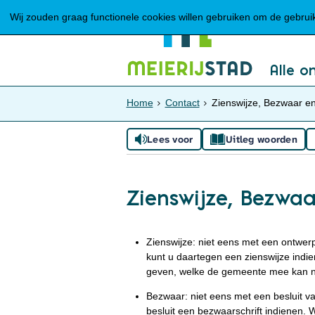
Wij zouden graag functionele cookies willen gebruiken om de gebruike
Alle o
Home
Contact
Zienswijze, Bezwaar e
Lees voor
Uitleg woorden
Zienswijze, Bezwa
Zienswijze: niet eens met een ontwer
kunt u daartegen een zienswijze indi
geven, welke de gemeente mee kan nem
Bezwaar: niet eens met een besluit v
besluit een bezwaarschrift indienen. W