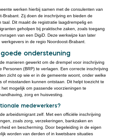
ente werken hierbij samen met de consulenten van
Brabant. Zij doen de inschrijving en bieden de
taal. Dit maakt de registratie laagdrempelig en
smigranten geholpen bij praktische zaken, zoals toegang
aanvragen van een DigiD. Deze werkwijze kan later
 werkgevers in de regio Noordoost-Brabant.
or goede ondersteuning
nde manieren gewerkt om de drempel voor inschrijving
e Personen (BRP) te verlagen. Een correcte inschrijving
ten zicht op wie er in de gemeente woont, onder welke
 of misstanden kunnen ontstaan. Dit helpt toezicht te
t het mogelijk om passende voorzieningen te
 handhaving, zorg en huisvesting.
ationale medewerkers?
de arbeidsmigrant zelf. Met een officiële inschrijving
eningen, zoals zorg, verzekeringen, bankzaken en
erheid en bescherming. Door begeleiding in de eigen
ijk worden van derden of in kwetsbare situaties