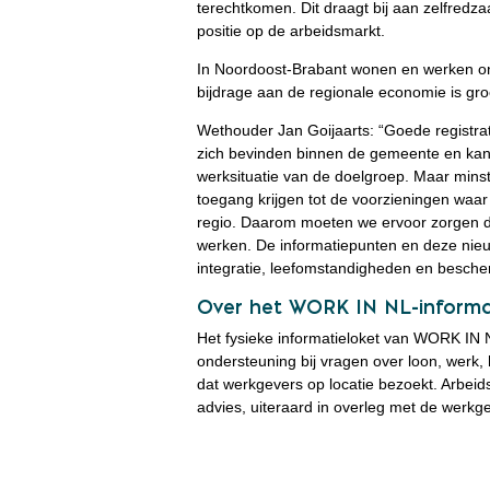
terechtkomen. Dit draagt bij aan zelfredz
positie op de arbeidsmarkt.
In Noordoost-Brabant wonen en werken o
bijdrage aan de regionale economie is gro
Wethouder Jan Goijaarts: “Goede registra
zich bevinden binnen de gemeente en kan
werksituatie van de doelgroep. Maar minst
toegang krijgen tot de voorzieningen waar
regio. Daarom moeten we ervoor zorgen dat 
werken. De informatiepunten en deze nieuw
integratie, leefomstandigheden en besche
Over het WORK IN NL-inform
Het fysieke informatieloket van WORK IN N
ondersteuning bij vragen over loon, werk,
dat werkgevers op locatie bezoekt. Arbeid
advies, uiteraard in overleg met de werkg