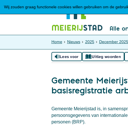
Wij zouden graag functionele cookies willen gebruiken om de gebruike
Alle o
Home
Nieuws
2025
December 202
Lees voor
Uitleg woorden
Gemeente Meierijst
basisregistratie a
Gemeente Meierijstad is, in samenspr
persoonsgegevens van internationale w
personen (BRP).