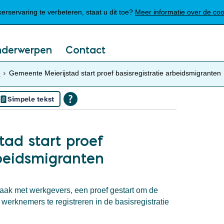
Mijn Meierijstad
rservaring te verbeteren, staat u dit toe?
Meer informatie over de co
nderwerpen
Contact
5
Gemeente Meierijstad start proef basisregistratie arbeidsmigranten
Simpele tekst
ad start proef
rbeidsmigranten
aak met werkgevers, een proef gestart om de
erknemers te registreren in de basisregistratie