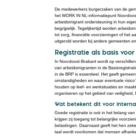
De medewerkers burgerzaken van de geme
het WORK IN NL-informatiepunt Noordoost-
arbeidsmigrant ondersteuning in hun eigen 
begrijpelijk. Tegelijkertijd worden arbeid
tot zorg, financiële voorzieningen of het 
uitgerold worden bij andere gemeenten en
Registratie als basis vo
In Noordoost-Brabant wordt op verschille
van arbeidsmigranten in de Basisregistrati
in de BRP is essentieel. Het geeft gemeen
omstandigheden en waar eventuele risico’s
houden op leef- en werksituaties en maak
organiseren op het gebied van veiligheid,
Wat betekent dit voor intern
Goede registratie is ook in het belang van 
krijgen zij toegang tot belangrijke voorzi
belastingen. Daarnaast geeft het hen zek
taal wordt voorkomen dat mensen afhankel