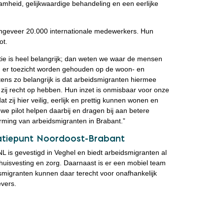
aamheid, gelijkwaardige behandeling en een eerlijke
ngeveer 20.000 internationale medewerkers. Hun
ot.
tie is heel belangrijk; dan weten we waar de mensen
 er toezicht worden gehouden op de woon- en
ens zo belangrijk is dat arbeidsmigranten hiermee
 zij recht op hebben. Hun inzet is onmisbaar voor onze
zij hier veilig, eerlijk en prettig kunnen wonen en
e pilot helpen daarbij en dragen bij aan betere
rming van arbeidsmigranten in Brabant.”
atiepunt Noordoost-Brabant
L is gevestigd in Veghel en biedt arbeidsmigranten al
 huisvesting en zorg. Daarnaast is er een mobiel team
smigranten kunnen daar terecht voor onafhankelijk
evers.