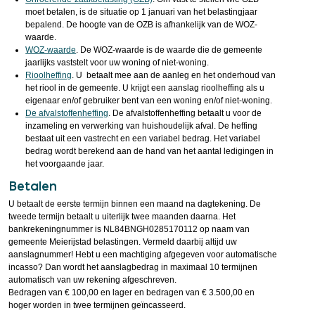
moet betalen, is de situatie op 1 januari van het belastingjaar
bepalend. De hoogte van de OZB is afhankelijk van de WOZ-
waarde.
WOZ-waarde
. De WOZ-waarde is de waarde die de gemeente
jaarlijks vaststelt voor uw woning of niet-woning.
Rioolheffing
. U betaalt mee aan de aanleg en het onderhoud van
het riool in de gemeente. U krijgt een aanslag rioolheffing als u
eigenaar en/of gebruiker bent van een woning en/of niet-woning.
De afvalstoffenheffing
. De afvalstoffenheffing betaalt u voor de
inzameling en verwerking van huishoudelijk afval. De heffing
bestaat uit een vastrecht en een variabel bedrag. Het variabel
bedrag wordt berekend aan de hand van het aantal ledigingen in
het voorgaande jaar.
Betalen
U betaalt de eerste termijn binnen een maand na dagtekening. De
tweede termijn betaalt u uiterlijk twee maanden daarna. Het
bankrekeningnummer is NL84BNGH0285170112 op naam van
gemeente Meierijstad belastingen. Vermeld daarbij altijd uw
aanslagnummer! Hebt u een machtiging afgegeven voor automatische
incasso? Dan wordt het aanslagbedrag in maximaal 10 termijnen
automatisch van uw rekening afgeschreven.
Bedragen van € 100,00 en lager en bedragen van € 3.500,00 en
hoger worden in twee termijnen geïncasseerd.