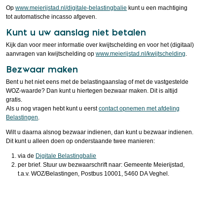
Op
www.meierijstad.nl/digitale-belastingbalie
kunt u een machtiging
tot automatische incasso afgeven.
Kunt u uw aanslag niet betalen
Kijk dan voor meer informatie over kwijtschelding en voor het (digitaal)
aanvragen van kwijtschelding op
www.meierijstad.nl/kwijtschelding
.
Bezwaar maken
Bent u het niet eens met de belastingaanslag of met de vastgestelde
WOZ-waarde? Dan kunt u hiertegen bezwaar maken. Dit is altijd
gratis.
Als u nog vragen hebt kunt u eerst
contact opnemen met afdeling
Belastingen
.
Wilt u daarna alsnog bezwaar indienen, dan kunt u bezwaar indienen.
Dit kunt u alleen doen op onderstaande twee manieren:
via de
Digitale Belastingbalie
per brief. Stuur uw bezwaarschrift naar: Gemeente Meierijstad,
t.a.v. WOZ/Belastingen, Postbus 10001, 5460 DA Veghel.