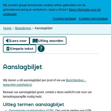
Wij zouden graag functionele cookies willen gebruiken om de
gebruikerservaring te verbeteren, staat u dit toe?
Meer informatie over de
cookiewet
Mijn Meierijstad
Cookies toestaan
Cookies niet toestaan
Home
Belastingen
Aanslagbiljet
Lees voor
Uitleg woorden
Simpele tekst
Aanslagbiljet
Wij sturen u dit aanslagbiljet per post of via uw
Berichtenbox -
www.mijn.overheid.nl
.
Bewaar uw aanslagbiljet goed, omdat u deze wellicht ook voor uw
belastingaangifte nodig hebt.
Uitleg termen aanslagbiljet
Onroerende-zaakbelasting (OZB)
. Om vast te stellen wie OZB