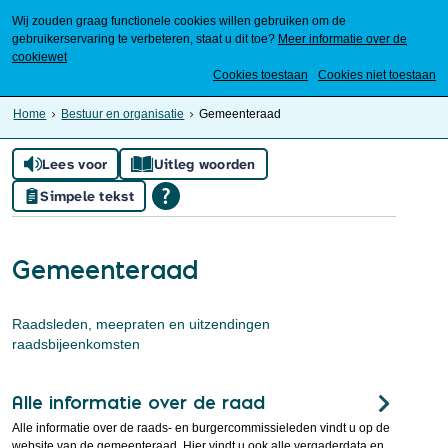
Wij zouden graag functionele cookies willen gebruiken om de
gebruikerservaring te verbeteren, staat u dit toe?
Meer informatie over de
cookiewet
Mijn Meierijstad
Cookies toestaan
Cookies niet toestaan
Home
Bestuur en organisatie
Gemeenteraad
Lees voor
Uitleg woorden
Simpele tekst
Gemeenteraad
Raadsleden, meepraten en uitzendingen
raadsbijeenkomsten
Alle informatie over de raad
Alle informatie over de raads- en burgercommissieleden vindt u op de
website van de gemeenteraad. Hier vindt u ook alle vergaderdata en