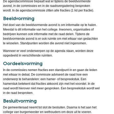
De agendacommissie bepaalt wat er tijdens de beeldvormende
avond, in de commissies en in de raadsvergadering besproken
wordt. In de agendacommissie zitten alle fracties (1 lid per fractie).
Beeldvorming
Het doel van de beeldvormende avond is om informatie op te halen.
Meestal is dit informatie van het college. Inwoners, organisaties of
bedrijven kunnen ook informatie met de raad delen. Tijdens de
beeldvormende avond is er ook ruimte om met elkaar van gedachten
te wisselen. Standpunten worden die avond niet ingenomen.
Wanneer er veel onderwerpen op de agenda staan, worden deze
opgedeeld in verschillende ruimten.
Oordeelsvorming
In de commissies nemen fracties een standpunt in en gaan de leden
met elkaar in debat. De commissie adviseert de raad hoe een
onderwerp te behandelen: een hamer- of bespreekstuk. Een
hamerstuk betekent dat fracties akkoord zijn met het voorstel. In de
raad wordt hierover niet meer gesproken. Een bespreekstuk wordt wel
in de raad besproken.
Besluitvorming
De gemeenteraad neemt tot slot de besluiten. Daarna is het aan het
college van burgemeester en wethouders om deze uit te voeren.