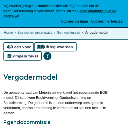
Wij zouden graag functionele cookies willen gebruiken om de
gebruikerservaring te verbeteren, staat u dit toe?
Meer informatie over de
cookiewet
Mijn Meierijstad
Cookies toestaan
Cookies niet toestaan
Home
Bestuur en organisatie
Gemeenteraad
Vergadermodel
Lees voor
Uitleg woorden
Simpele tekst
Vergadermodel
De gemeenteraad van Meierijstad werkt met het zogenaamde BOB-
model. Dit staat voor Beeldvorming, Oordeelsvorming en
Besluitvorming. De gedachte is om een onderwerp eerst goed te
verkennen, daarna een mening te vormen en tot slot een besluit te
nemen.
Agendacommissie