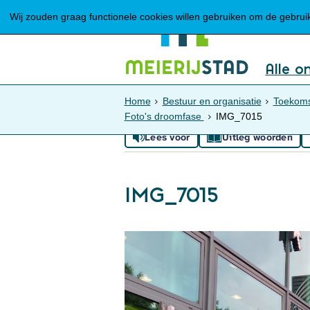
Wij zouden graag functionele cookies willen gebruiken om de gebruike
Alle o
Home
Bestuur en organisatie
Toekoms
Foto's droomfase
IMG_7015
Lees voor
Uitleg woorden
IMG_7015