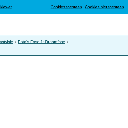
Translate
okiewet
Cookies toestaan
Cookies niet toestaan
stvisie
Foto's Fase 1: Droomfase