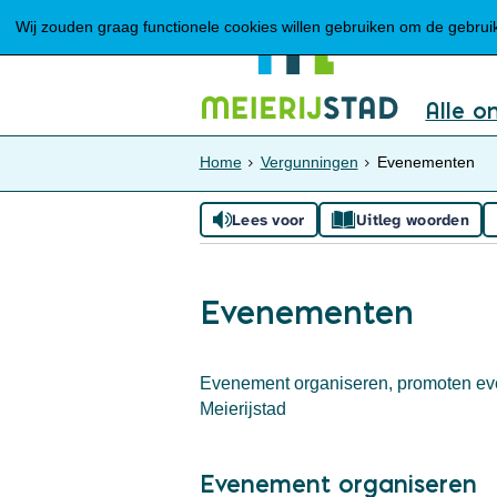
Wij zouden graag functionele cookies willen gebruiken om de gebruike
Alle o
Home
Vergunningen
Evenementen
Lees voor
Uitleg woorden
Evenementen
Evenement organiseren, promoten even
Meierijstad
Evenement organiseren