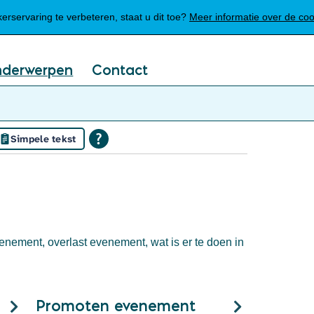
Mijn Meierijstad
rservaring te verbeteren, staat u dit toe?
Meer informatie over de co
nderwerpen
Contact
Simpele tekst
ement, overlast evenement, wat is er te doen in
Promoten evenement