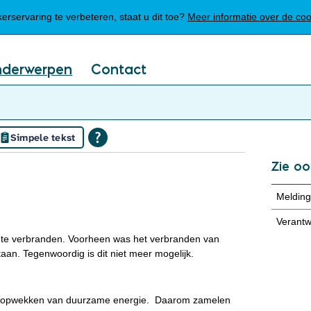
Mijn Meierijstad
rservaring te verbeteren, staat u dit toe?
Meer informatie over de co
nderwerpen
Contact
Simpele tekst
Zie oo
Melding
Verantw
t te verbranden. Voorheen was het verbranden van
an. Tegenwoordig is dit niet meer mogelijk.
het opwekken van duurzame energie. Daarom zamelen