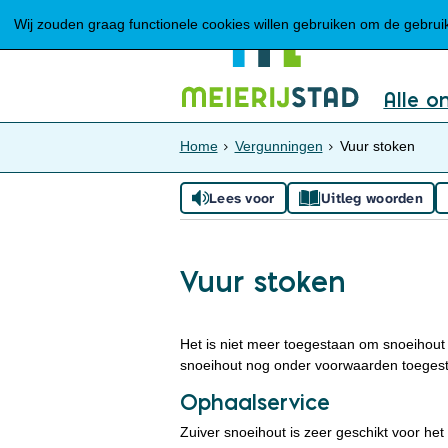
Wij zouden graag functionele cookies willen gebruiken om de gebruike
Alle o
Home
Vergunningen
Vuur stoken
Lees voor
Uitleg woorden
Vuur stoken
Het is niet meer toegestaan om snoeihou
snoeihout nog onder voorwaarden toegesta
Ophaalservice
Zuiver snoeihout is zeer geschikt voor 