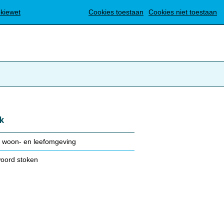
Translate
okiewet
Cookies toestaan
Cookies niet toestaan
k
 woon- en leefomgeving
oord stoken