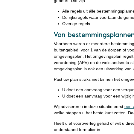
gebeurt. Dat zijn:
Alle regels uit álle bestemmingsplann
De rijksregels waar voortaan de gem
Overige regels
Van bestemmingsplannen
Voorheen waren er meerdere bestemmings
buitengebied, voor 1 van de dorpen of voo
omgevingsplan. Het omgevingsplan regelt 
verordening (APV) en de welstandsnota s
omgevingsplan is ook een uitwerking van 
Past uw plan straks niet binnen het omgev
U doet een aanvraag voor een vergun
U doet een aanvraag voor een wijzigi
Wij adviseren u in deze situatie eerst
een 
welke stappen u het beste kunt zetten. Da
Heeft u al vooroverleg gehad of wilt u dir
onderstaand formulier in.