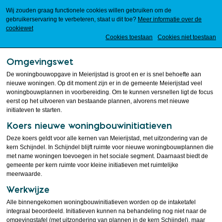
Wij zouden graag functionele cookies willen gebruiken om de
gebruikerservaring te verbeteren, staat u dit toe?
Meer informatie over de
cookiewet
Mijn Meierijstad
Cookies toestaan
Cookies niet toestaan
Omgevingswet
De woningbouwopgave in Meierijstad is groot en er is snel behoefte aan
nieuwe woningen. Op dit moment zijn er in de gemeente Meierijstad veel
woningbouwplannen in voorbereiding. Om te kunnen versnellen ligt de focus
eerst op het uitvoeren van bestaande plannen, alvorens met nieuwe
initiateven te starten.
Koers nieuwe woningbouwinitiatieven
Deze koers geldt voor alle kernen van Meierijstad, met uitzondering van de
kern Schijndel. In Schijndel blijft ruimte voor nieuwe woningbouwplannen die
met name woningen toevoegen in het sociale segment. Daarnaast biedt de
gemeente per kern ruimte voor kleine initiatieven met ruimtelijke
meerwaarde.
Werkwijze
Alle binnengekomen woningbouwinitiatieven worden op de intaketafel
integraal beoordeeld. Initiatieven kunnen na behandeling nog niet naar de
omgevingstafel (met uitzondering van plannen in de kern Schijndel), maar