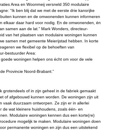
raties Area en Woonmeij versneld 350 modulaire
: “Ik ben blij dat we met de eerste drie kansrijke
ar buiten kunnen en de omwonenden kunnen informeren
 elkaar daar hard voor nodig. En de omwonenden, én
an samen aan de lat.” Mark Wonders, directeur-
eid van het plaatsen van modulaire woningen kunnen
 we samen met gemeente Meierijstad hebben. In korte
reageren we flexibel op de behoeften van
ur-bestuurder Area:
ef goede woningen helpen ons écht om voor de vele
.
 de Provincie Noord-Brabant.”
 grotendeels of in zijn geheel in de fabriek gemaakt
ezet of afgebouwd kunnen worden. De woningen zijn uit
n vaak duurzaam ontworpen. Ze zijn er in allerlei
 de wat kleinere huishoudens, zoals één- en
nnen. Modulaire woningen kennen dus een korte(re)
 procedure mogelijk te maken. Modulaire woningen doen
 voor permanente woningen en zijn dus een uitstekend