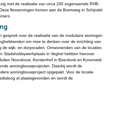
bezig met de realisatie van circa 100 zogenaamde RVB-
t. Deze flexwoningen komen aan de Bremweg in Schijndel
aïners.
ing
gesprek over de realisatie van de modulaire woningen
nghebbenden om mee te denken over de inrichting van
ag de wijk- en dorpsraden. Omwonenden van de locaties
 en Stadshobbywerkplaats in Veghel hebben hierover
 Buiten Noordoost, Korstenhof in Boerdonk en Korenveld
pende woningbouwprojecten. Daarbij wordt de
edere woningbouwproject opgepakt. Voor de locatie
gsdialoog al plaatsgevonden en wordt de