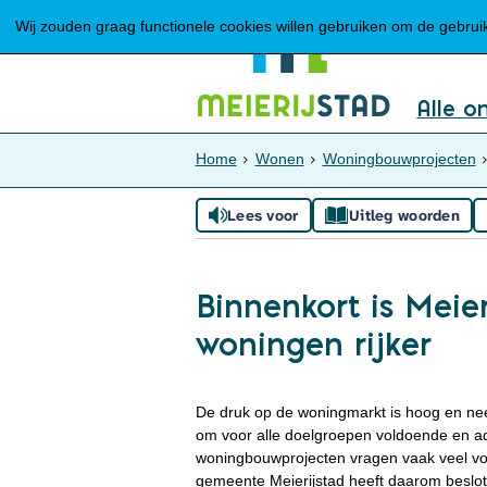
Wij zouden graag functionele cookies willen gebruiken om de gebruike
Alle o
Home
Wonen
Woningbouwprojecten
Lees voor
Uitleg woorden
Binnenkort is Meie
woningen rijker
De druk op de woningmarkt is hoog en nee
om voor alle doelgroepen voldoende en ade
woningbouwprojecten vragen vaak veel vo
gemeente Meierijstad heeft daarom beslot