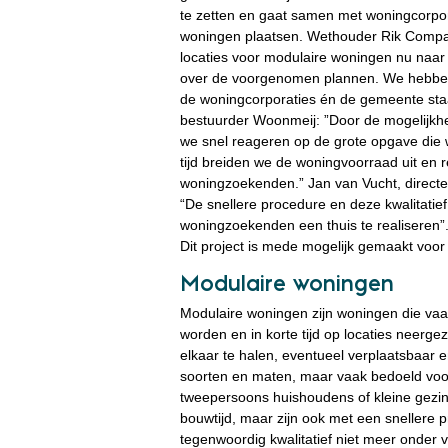
te zetten en gaat samen met woningcorpo
woningen plaatsen. Wethouder Rik Compagne
locaties voor modulaire woningen nu na
over de voorgenomen plannen. We hebben
de woningcorporaties én de gemeente sta
bestuurder Woonmeij: ”Door de mogelijkh
we snel reageren op de grote opgave die
tijd breiden we de woningvoorraad uit en 
woningzoekenden.” Jan van Vucht, directe
“De snellere procedure en deze kwalitati
woningzoekenden een thuis te realiseren”
Dit project is mede mogelijk gemaakt voor
Modulaire woningen
Modulaire woningen zijn woningen die vaak
worden en in korte tijd op locaties neerg
elkaar te halen, eventueel verplaatsbaar e
soorten en maten, maar vaak bedoeld voor
tweepersoons huishoudens of kleine gezi
bouwtijd, maar zijn ook met een snellere
tegenwoordig kwalitatief niet meer onder