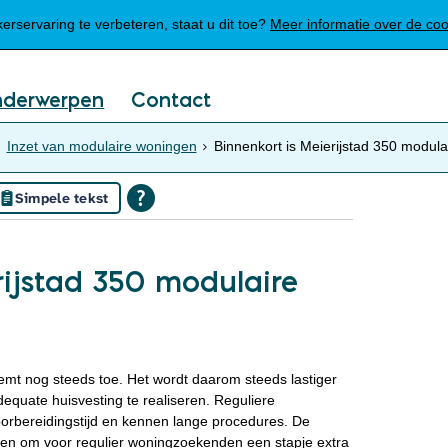
Mijn Meierijstad
rservaring te verbeteren, staat u dit toe?
Meer informatie over de co
nderwerpen
Contact
Inzet van modulaire woningen
Binnenkort is Meierijstad 350 modula
Simpele tekst
rijstad 350 modulaire
mt nog steeds toe. Het wordt daarom steeds lastiger
quate huisvesting te realiseren. Reguliere
orbereidingstijd en kennen lange procedures. De
en om voor regulier woningzoekenden een stapje extra