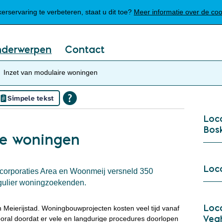
Mijn Meierijstad
rservaring te verbeteren, staat u dit toe?
Meer informatie over de co
nderwerpen
Contact
Inzet van modulaire woningen
Simpele tekst
Loca
Bos
re woningen
Loca
gcorporaties Area en Woonmeij versneld 350
gulier woningzoekenden.
Loc
 Meierijstad. Woningbouwprojecten kosten veel tijd vanaf
Veg
vooral doordat er vele en langdurige procedures doorlopen