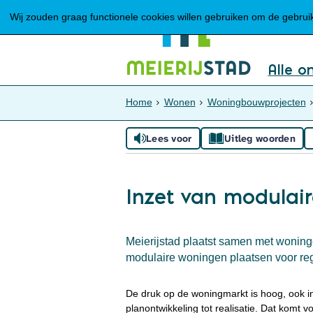
Wij zouden graag functionele cookies willen gebruiken om de gebruike
Alle o
Home
Wonen
Woningbouwprojecten
Lees voor
Uitleg woorden
Inzet van modulai
Meierijstad plaatst samen met wonin
modulaire woningen plaatsen voor re
De druk op de woningmarkt is hoog, ook in
planontwikkeling tot realisatie. Dat komt 