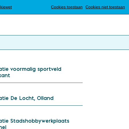
Translate
okiewet
Cookies toestaan
Cookies niet toestaan
tie voormalig sportveld
kant
tie De Locht, Olland
atie Stadshobbywerkplaats
hel