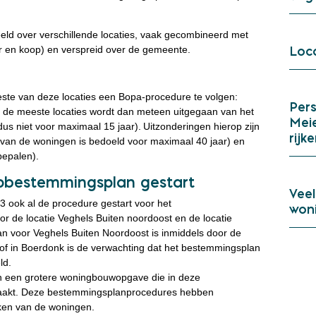
ld over verschillende locaties, vaak gecombineerd met
Loca
r en koop) en verspreid over de gemeente.
e van deze locaties een Bopa-procedure te volgen:
Pers
r de meeste locaties wordt dan meteen uitgegaan van het
Meie
s niet voor maximaal 15 jaar). Uitzonderingen hierop zijn
rijke
l van de woningen is bedoeld voor maximaal 40 jaar) en
bepalen).
rpbestemmingsplan gestart
Veel
3 ook al de procedure gestart voor het
won
r de locatie Veghels Buiten noordoost en de locatie
 voor Veghels Buiten Noordoost is inmiddels door de
f in Boerdonk is de verwachting dat het bestemmingsplan
eld.
an een grotere woningbouwopgave die in deze
aakt. Deze bestemmingsplanprocedures hebben
ken van de woningen.