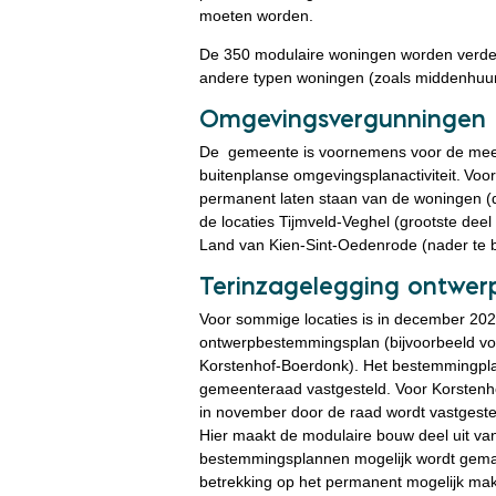
moeten worden.
De 350 modulaire woningen worden verdee
andere typen woningen (zoals middenhuu
Omgevingsvergunningen
De gemeente is voornemens voor de meest
buitenplanse omgevingsplanactiviteit. Voo
permanent laten staan van de woningen (du
de locaties Tijmveld-Veghel (grootste dee
Land van Kien-Sint-Oedenrode (nader te 
Terinzagelegging ontwe
Voor sommige locaties is in december 202
ontwerpbestemmingsplan (bijvoorbeeld voo
Korstenhof-Boerdonk). Het bestemmingplan
gemeenteraad vastgesteld. Voor Korstenho
in november door de raad wordt vastgest
Hier maakt de modulaire bouw deel uit v
bestemmingsplannen mogelijk wordt gem
betrekking op het permanent mogelijk ma