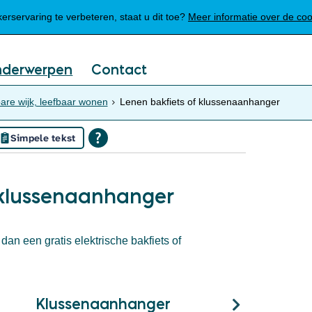
Mijn Meierijstad
rservaring te verbeteren, staat u dit toe?
Meer informatie over de co
nderwerpen
Contact
are wijk, leefbaar wonen
Lenen bakfiets of klussenaanhanger
Simpele tekst
 klussenaanhanger
an een gratis elektrische bakfiets of
Klussenaanhanger