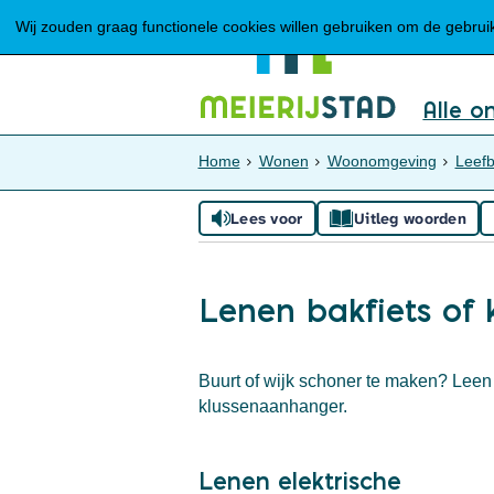
Wij zouden graag functionele cookies willen gebruiken om de gebruike
Alle o
Home
Wonen
Woonomgeving
Leefb
Lees voor
Uitleg woorden
Lenen bakfiets of
Buurt of wijk schoner te maken? Leen d
klussenaanhanger.
Lenen elektrische