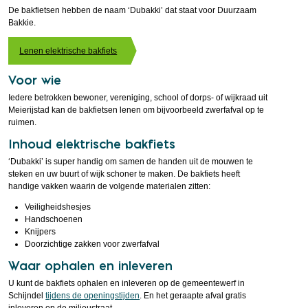
De bakfietsen hebben de naam ‘Dubakki’ dat staat voor Duurzaam
Bakkie.
Lenen elektrische bakfiets
Voor wie
Iedere betrokken bewoner, vereniging, school of dorps- of wijkraad uit
Meierijstad kan de bakfietsen lenen om bijvoorbeeld zwerfafval op te
ruimen.
Inhoud elektrische bakfiets
‘Dubakki’ is super handig om samen de handen uit de mouwen te
steken en uw buurt of wijk schoner te maken. De bakfiets heeft
handige vakken waarin de volgende materialen zitten:
Veiligheidshesjes
Handschoenen
Knijpers
Doorzichtige zakken voor zwerfafval
Waar ophalen en inleveren
U kunt de bakfiets ophalen en inleveren op de gemeentewerf in
Schijndel
tijdens de openingstijden
. En het geraapte afval gratis