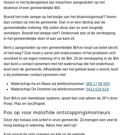
Huizen in het buitengebied zijn misschien aangesloten op het
drukriool of een gemeentelijke IBA.
Brandt het rode lampje op het kastje van het drukrioolgemaal? Neem
dan contact op met de gemeente. Dan is er een storing aan de
gemeentelijke riolering. Wij zullen deze dan zo snel mogelijk
verhelpen. Brandt het lampje niet? Onderzoek dan of de verstopping
in het gemeentelijke deel of aan uw kant zit.
Bent u aangesloten op een gemeentelijke IBA en loopt uw toilet slecht
of niet weg? Dan moet u eerst zelf onderzoeken of het probleem zich
voordoet in uw eigen riolering of in de IBA. Zit de verstopping in de IBA
dan kunt u contact opnemen met het waterschap die het onderhoud
doet voor de gemeente. Afhankelijk van het gebied waar u woont, kunt
u bij problemen contact opnemen met:
Waterschap Aa en Maas via telefoonnummer:
088 17 88 000
Waterschap De Dommel via telefoonnummer:
0411 618 618
Een IBA is een kwetsbaar systeem, spoel dan ook alleen de 3P’s door:
Poep, Plas en (wc)Papier.
Pas op voor malafide ontstoppingsmonteurs
Deze zijn helaas ook actief in onze gemeente. Zij brengen een veel te
hoog bedrag in rekening. Wees hier alert op!
Kom vooraf de prijs overeen en kijk op de website