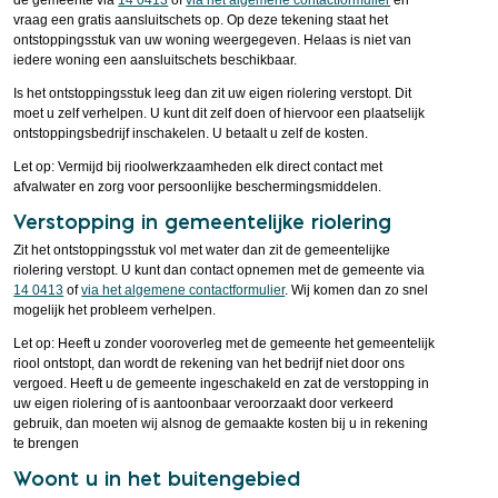
vraag een gratis aansluitschets op. Op deze tekening staat het
ontstoppingsstuk van uw woning weergegeven. Helaas is niet van
iedere woning een aansluitschets beschikbaar.
Is het ontstoppingsstuk leeg dan zit uw eigen riolering verstopt. Dit
moet u zelf verhelpen. U kunt dit zelf doen of hiervoor een plaatselijk
ontstoppingsbedrijf inschakelen. U betaalt u zelf de kosten.
Let op: Vermijd bij rioolwerkzaamheden elk direct contact met
afvalwater en zorg voor persoonlijke beschermingsmiddelen.
Verstopping in gemeentelijke riolering
Zit het ontstoppingsstuk vol met water dan zit de gemeentelijke
riolering verstopt. U kunt dan contact opnemen met de gemeente via
14 0413
of
via het algemene contactformulier
. Wij komen dan zo snel
mogelijk het probleem verhelpen.
Let op: Heeft u zonder vooroverleg met de gemeente het gemeentelijk
riool ontstopt, dan wordt de rekening van het bedrijf niet door ons
vergoed. Heeft u de gemeente ingeschakeld en zat de verstopping in
uw eigen riolering of is aantoonbaar veroorzaakt door verkeerd
gebruik, dan moeten wij alsnog de gemaakte kosten bij u in rekening
te brengen
Woont u in het buitengebied