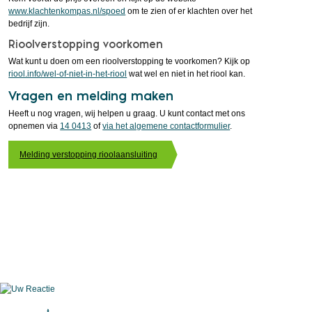
www.klachtenkompas.nl/spoed
om te zien of er klachten over het
bedrijf zijn.
Rioolverstopping voorkomen
Wat kunt u doen om een rioolverstopping te voorkomen? Kijk op
riool.info/wel-of-niet-in-het-riool
wat wel en niet in het riool kan.
Vragen en melding maken
Heeft u nog vragen, wij helpen u graag. U kunt contact met ons
opnemen via
14 0413
of
via het algemene contactformulier
.
Melding verstopping rioolaansluiting