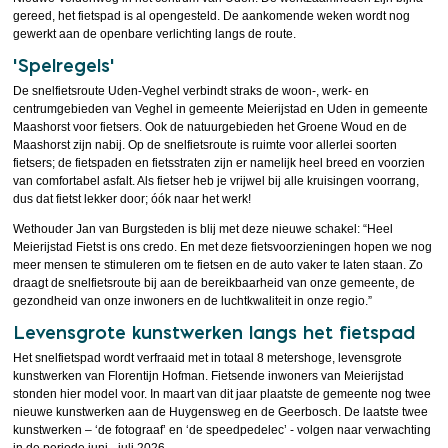
gereed, het fietspad is al opengesteld. De aankomende weken wordt nog
gewerkt aan de openbare verlichting langs de route.
‘Spelregels’
De snelfietsroute Uden-Veghel verbindt straks de woon-, werk- en
centrumgebieden van Veghel in gemeente Meierijstad en Uden in gemeente
Maashorst voor fietsers. Ook de natuurgebieden het Groene Woud en de
Maashorst zijn nabij. Op de snelfietsroute is ruimte voor allerlei soorten
fietsers; de fietspaden en fietsstraten zijn er namelijk heel breed en voorzien
van comfortabel asfalt. Als fietser heb je vrijwel bij alle kruisingen voorrang,
dus dat fietst lekker door; óók naar het werk!
Wethouder Jan van Burgsteden is blij met deze nieuwe schakel: “Heel
Meierijstad Fietst is ons credo. En met deze fietsvoorzieningen hopen we nog
meer mensen te stimuleren om te fietsen en de auto vaker te laten staan. Zo
draagt de snelfietsroute bij aan de bereikbaarheid van onze gemeente, de
gezondheid van onze inwoners en de luchtkwaliteit in onze regio.”
Levensgrote kunstwerken langs het fietspad
Het snelfietspad wordt verfraaid met in totaal 8 metershoge, levensgrote
kunstwerken van Florentijn Hofman. Fietsende inwoners van Meierijstad
stonden hier model voor. In maart van dit jaar plaatste de gemeente nog twee
nieuwe kunstwerken aan de Huygensweg en de Geerbosch. De laatste twee
kunstwerken – ‘de fotograaf’ en ‘de speedpedelec’ - volgen naar verwachting
in de periode juni - juli 2026.