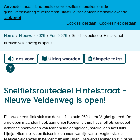
Wij zouden graag functionele cookies willen gebruiken om de
gebruikerservaring te verbeteren, staat u dit toe?
Meer informatie over de
cookiewet
Mijn Meierijstad
Cookies toestaan
Cookies niet toestaan
Home
Nieuws
2026
April 2026
Snelfietsroutedeel Hintelstraat –
Nieuwe Veldenweg is open!
Lees voor
Uitleg woorden
Simpele tekst
Snelfietsroutedeel Hintelstraat –
Nieuwe Veldenweg is open!
Er is weer een flink stuk van de snelfietsroute F50 Uden-Veghel gereed. De
afgelopen maanden heeft aannemer Koenen uit Erp het snelfietsroutedeel
achter de sportvelden van Mariaheide aangelegd, parallel aan het Duits
Lijntje. Hiermee is een fietser in een mum van tijd vanuit Veghel via de
Nieuwe Veldenweg in het centrum van Uden. De werkzaamheden zijn bijna