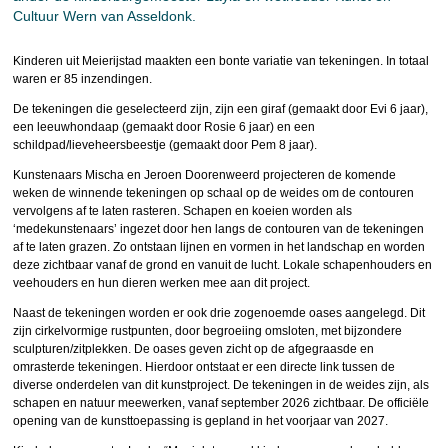
Cultuur Wern van Asseldonk.
Kinderen uit Meierijstad maakten een bonte variatie van tekeningen. In totaal
waren er 85 inzendingen.
De tekeningen die geselecteerd zijn, zijn een giraf (gemaakt door Evi 6 jaar),
een leeuwhondaap (gemaakt door Rosie 6 jaar) en een
schildpad/lieveheersbeestje (gemaakt door Pem 8 jaar).
Kunstenaars Mischa en Jeroen Doorenweerd projecteren de komende
weken de winnende tekeningen op schaal op de weides om de contouren
vervolgens af te laten rasteren. Schapen en koeien worden als
‘medekunstenaars’ ingezet door hen langs de contouren van de tekeningen
af te laten grazen. Zo ontstaan lijnen en vormen in het landschap en worden
deze zichtbaar vanaf de grond en vanuit de lucht. Lokale schapenhouders en
veehouders en hun dieren werken mee aan dit project.
Naast de tekeningen worden er ook drie zogenoemde oases aangelegd. Dit
zijn cirkelvormige rustpunten, door begroeiing omsloten, met bijzondere
sculpturen/zitplekken. De oases geven zicht op de afgegraasde en
omrasterde tekeningen. Hierdoor ontstaat er een directe link tussen de
diverse onderdelen van dit kunstproject. De tekeningen in de weides zijn, als
schapen en natuur meewerken, vanaf september 2026 zichtbaar. De officiële
opening van de kunsttoepassing is gepland in het voorjaar van 2027.