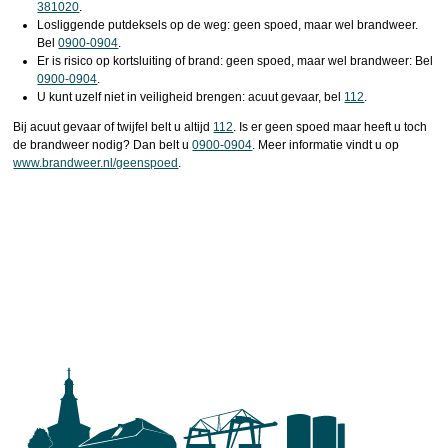
381020
.
Losliggende putdeksels op de weg: geen spoed, maar wel brandweer.
Bel
0900-0904
.
Er is risico op kortsluiting of brand: geen spoed, maar wel brandweer: Bel
0900-0904
.
U kunt uzelf niet in veiligheid brengen: acuut gevaar, bel
112
.
Bij acuut gevaar of twijfel belt u altijd
112
. Is er geen spoed maar heeft u toch
de brandweer nodig? Dan belt u
0900-0904
. Meer informatie vindt u op
www.brandweer.nl/geenspoed
.