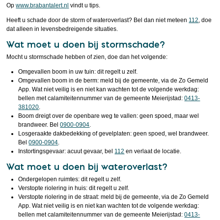
Op
www.brabantalert.nl
vindt u tips.
Heeft u schade door de storm of wateroverlast? Bel dan niet meteen
112
, doe
dat alleen in levensbedreigende situaties.
Wat moet u doen bij stormschade?
Mocht u stormschade hebben of zien, doe dan het volgende:
Omgevallen boom in uw tuin: dit regelt u zelf.
Omgevallen boom in de berm: meld bij de gemeente, via de Zo Gemeld
App. Wat niet veilig is en niet kan wachten tot de volgende werkdag:
bellen met calamiteitennummer van de gemeente Meierijstad:
0413-
381020
.
Boom dreigt over de openbare weg te vallen: geen spoed, maar wel
brandweer. Bel
0900-0904
.
Losgeraakte dakbedekking of gevelplaten: geen spoed, wel brandweer.
Bel
0900-0904
.
Instortingsgevaar: acuut gevaar, bel
112
en verlaat de locatie.
Wat moet u doen bij wateroverlast?
Ondergelopen ruimtes: dit regelt u zelf.
Verstopte riolering in huis: dit regelt u zelf.
Verstopte riolering in de straat: meld bij de gemeente, via de Zo Gemeld
App. Wat niet veilig is en niet kan wachten tot de volgende werkdag:
bellen met calamiteitennummer van de gemeente Meierijstad:
0413-