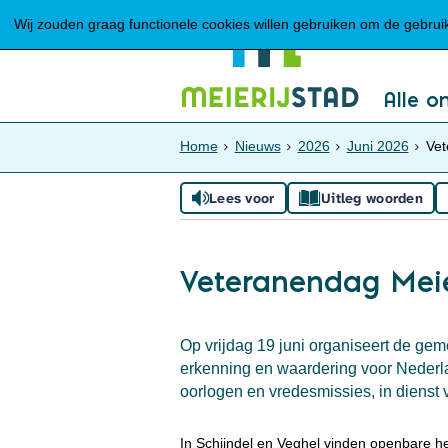
Wij zouden graag functionele cookies willen gebruiken om de gebruike
Alle o
Home
Nieuws
2026
Juni 2026
Vet
Lees voor
Uitleg woorden
Veteranendag Meier
Op vrijdag 19 juni organiseert de ge
erkenning en waardering voor Nederla
oorlogen en vredesmissies, in dienst v
In Schijndel en Veghel vinden openbare h