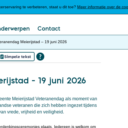
Mijn Meierijstad
rservaring te verbeteren, staat u dit toe?
Meer informatie over de co
nderwerpen
Contact
eranendag Meierijstad – 19 juni 2026
Simpele tekst
ijstad – 19 juni 2026
meente Meierijstad Veteranendag als moment van
ndse veteranen die zich hebben ingezet tijdens
an vrede, vrijheid en veiligheid.
erdenkingsceremonies plaats. Iedereen is welkom om