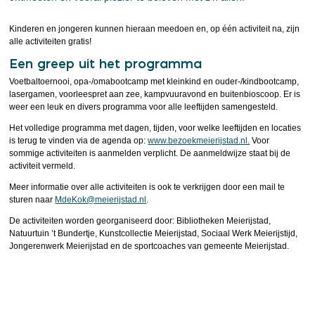
Kinderen en jongeren kunnen hieraan meedoen en, op één activiteit na, zijn
alle activiteiten gratis!
Een greep uit het programma
Voetbaltoernooi, opa-/omabootcamp met kleinkind en ouder-/kindbootcamp,
lasergamen, voorleespret aan zee, kampvuuravond en buitenbioscoop. Er is
weer een leuk en divers programma voor alle leeftijden samengesteld.
Het volledige programma met dagen, tijden, voor welke leeftijden en locaties
is terug te vinden via de agenda op:
www.bezoekmeierijstad.nl.
Voor
sommige activiteiten is aanmelden verplicht. De aanmeldwijze staat bij de
activiteit vermeld.
Meer informatie over alle activiteiten is ook te verkrijgen door een mail te
sturen naar
MdeKok@meierijstad.nl
.
De activiteiten worden georganiseerd door: Bibliotheken Meierijstad,
Natuurtuin ’t Bundertje, Kunstcollectie Meierijstad, Sociaal Werk Meierijstijd,
Jongerenwerk Meierijstad en de sportcoaches van gemeente Meierijstad.