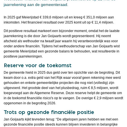
jaarrekening aan de gemeenteraad.
In 2025 gaf Meierijstad € 339,6 miljoen uit en kreeg € 351,0 miljoen aan
inkomsten. Het financieel resultaat over 2025 komt uit op € 11,4 miljoen.
Dit positieve resultaat markeert een bijzonder moment, omdat het de laatste
jaarrekening is die door Jan Goijaarts wordt gepresenteerd. Hij neemt
afscheid als wethouder na twaalf jaar waarin hij verantwoordelijk was voor
onder andere financiën. Tijdens het wethouderschap van Jan Goijaarts wist
gemeente Meierijstad een gezonde balans te behouden, wat resulteerde in
positieve jaarrekeningen.
Reserve voor de toekomst
De gemeente hield in 2025 dus geld over ten opzichte van de begroting. Dit
kwam door o.a. extra geld van het Rijk waar vooraf geen rekening mee werd
gehouden en enkele gemeentelijke projecten die nog niet (volledig) zijn
uitgevoerd. Het grootste deel van het plusbedrag, ruim € 8,5 miljoen, wordt
toegevoegd aan de Algemene Reserve. Deze reserve helpt de gemeente om
in de toekomst financiële risico's op te vangen. De overige € 2,9 miljoen wordt
opgenomen in de begroting 2026.
Trots op gezonde financiële positie
Jan Goijaarts kijkt tevreden terug: “De afgelopen jaren hebben we met een
gezonde financiële positie steeds kunnen blijven investeren in belangrijke